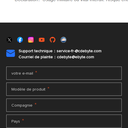
Support technique：service-fr-@cdebyte.com

Courriel de plainte：cdebyte
@ebyte.com
*
votre e-mail
*
Modèle de produit
*
Compagnie
*
Pays