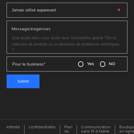
Message/exigences
Pour le business
*
Yes
NO
Intimité
confidentialite
Plan
Communication
Boutiq
du
sans fil à faible
en lign