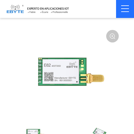
Home
>
Module
>
SPI/SOC/UART
>
Other
