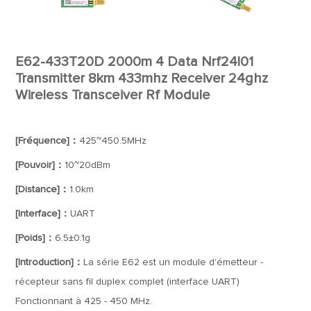
E62-433T20D 2000m 4 Data Nrf24l01
Transmitter 8km 433mhz Receiver 24ghz
Wireless Transceiver Rf Module
[Fréquence]：
425~450.5MHz
[Pouvoir]：
10~20dBm
[Distance]：
1.0km
[Interface]：
UART
[Poids]：
6.5±0.1g
[Introduction]：
La série E62 est un module d'émetteur -
récepteur sans fil duplex complet (interface UART)
Fonctionnant à 425 - 450 MHz.