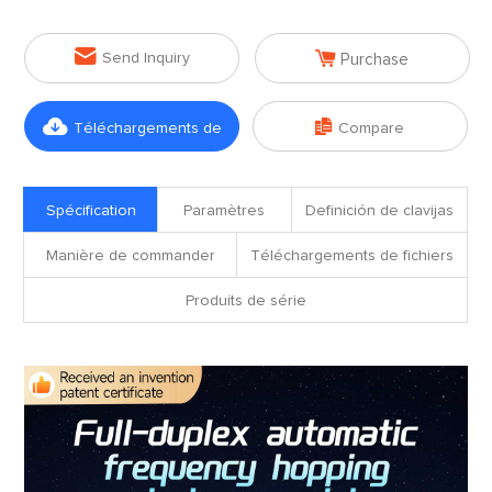


Send Inquiry
Purchase


Téléchargements de
Compare
fichiers
Spécification
Paramètres
Definición de clavijas
Manière de commander
Téléchargements de fichiers
Produits de série