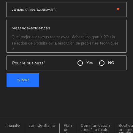
Message/exigences
Pour le business
*
Yes
NO
Intimité
confidentialite
Plan
Communication
Boutiq
du
sans fil à faible
en lign