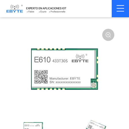
Home
>
Module
>
SPI/SOC/UART
>
Other
