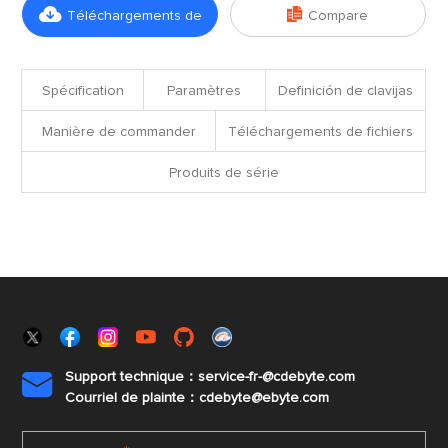


Téléchargements de
Compare
fichiers
Spécification
Paramètres
Definición de clavijas
Manière de commander
Téléchargements de fichiers
Produits de série
Support technique：service-fr-@cdebyte.com

Courriel de plainte：cdebyte
@ebyte.com