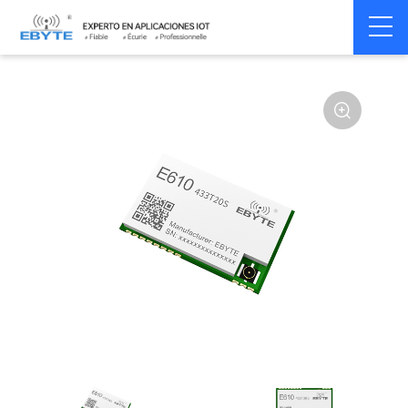
Home
>
Module
>
SPI/SOC/UART
>
Other
