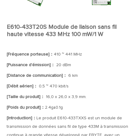
E610-433T20S Module de liaison sans fil
haute vitesse 433 MHz 100 mW/1 W
[Fréquence porteuse]：
410 ~ 441 MHz
[Puissance d'émission]：
20 dBm
[Distance de communication]：
6 km
[Débit aérien]：
0,5 ~ 470 kbit/s
[Taille du produit]：
16,0 x 26,0 x 3,9 mm.
[Poids du produit]：
2.4g±0.1g
[Introduction]：
Le produit E610-433TXXS est un module de
transmission de données sans fil de type 433M à transmission
continue à grande vitesse développé par EBYTE, avec un