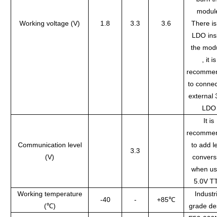
modul
Working voltage (V)
1.8
3.3
3.6
There is
LDO ins
the mod
, it is
recomme
to connec
external 
LDO
It is
recomme
Communication level
to add l
3.3
(V)
convers
when us
5.0V T
Working temperature
Industr
-40
-
+85℃
(℃)
grade de