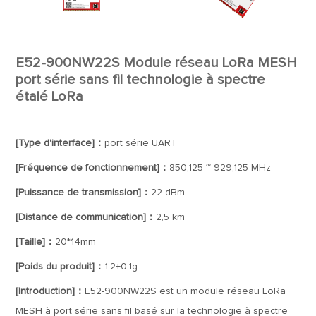
E52-900NW22S Module réseau LoRa MESH
port série sans fil technologie à spectre
étalé LoRa
[Type d'interface]：
port série UART
[Fréquence de fonctionnement]：
850,125 ~ 929,125 MHz
[Puissance de transmission]：
22 dBm
[Distance de communication]：
2,5 km
[Taille]：
20*14mm
[Poids du produit]：
1.2±0.1g
[Introduction]：
E52-900NW22S est un module réseau LoRa
MESH à port série sans fil basé sur la technologie à spectre