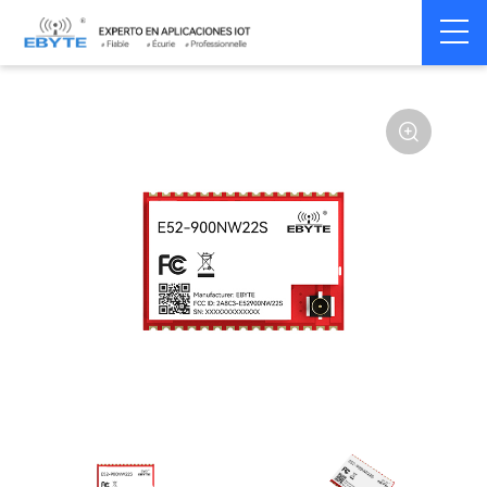
Home
>
Module
>
SPI/SOC/UART
>
Other
