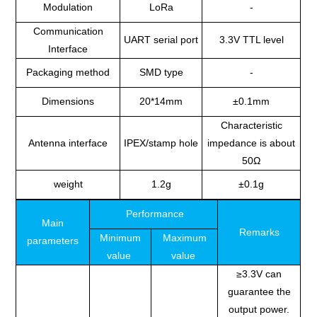
Modulation
LoRa
-
Communication
UART serial port
3.3V TTL level
Interface
Packaging method
SMD type
-
Dimensions
20*14mm
±0.1mm
Characteristic
Antenna interface
IPEX/stamp hole
impedance is about
50Ω
weight
1.2g
±0.1g
Performance
Main
Remarks
Minimum
Maximum
parameters
value
value
≥3.3V can
guarantee the
output power.