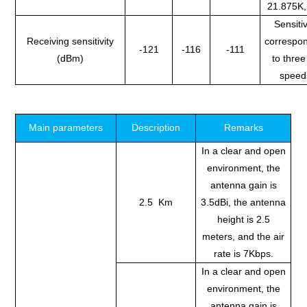
21.875K,
Sensitiv
Receiving sensitivity
correspo
-121
-116
-111
(dBm)
to three
speed
Main parameters
Description
Remarks
In a clear and open
environment, the
antenna gain is
2.5 Km
3.5dBi, the antenna
height is 2.5
meters, and the air
rate is 7Kbps.
In a clear and open
environment, the
antenna gain is