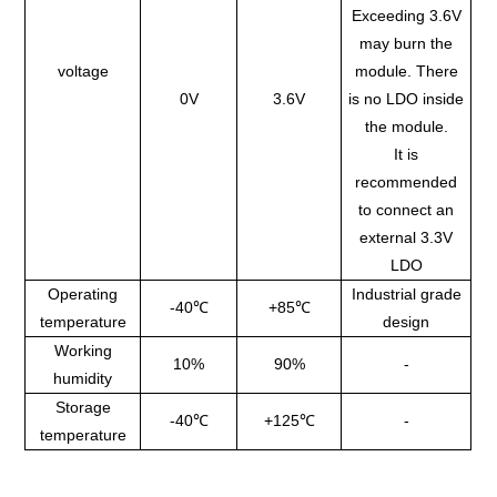
Exceeding 3.6V
may burn the
voltage
module. There
0V
3.6V
is no LDO inside
the module.
It is
recommended
to connect an
external 3.3V
LDO
Operating
Industrial grade
-40℃
+85℃
temperature
design
Working
10%
90%
-
humidity
Storage
-40℃
+125℃
-
temperature