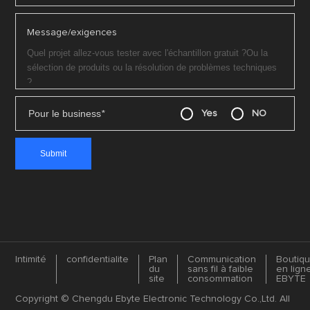
Message/exigences
Pour le business
*
Yes
NO
Intimité
confidentialite
Plan
Communication
Boutiq
du
sans fil à faible
en lign
site
consommation
EBYTE
Copyright © Chengdu Ebyte Electronic Technology Co.,Ltd. All