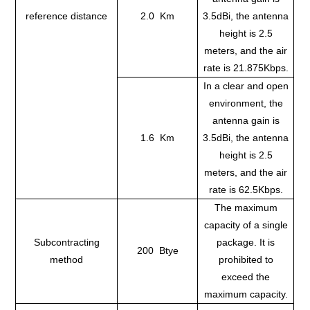
reference distance
2.0 Km
3.5dBi, the antenna
height is 2.5
meters, and the air
rate is 21.875Kbps.
In a clear and open
environment, the
antenna gain is
1.6 Km
3.5dBi, the antenna
height is 2.5
meters, and the air
rate is 62.5Kbps.
The maximum
capacity of a single
Subcontracting
package. It is
200 Btye
method
prohibited to
exceed the
maximum capacity.