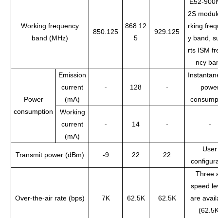
E52-90
2S modul
Working frequency
868.12
rking fre
850.125
929.125
band (MHz)
5
y band, 
rts ISM f
ncy ba
Emission
Instanta
current
-
128
-
powe
Power
(mA)
consump
consumption
Working
current
-
14
-
-
(mA)
User
Transmit power (dBm)
-9
22
22
configur
Three a
speed le
Over-the-air rate (bps)
7K
62.5K
62.5K
are avail
(62.5K