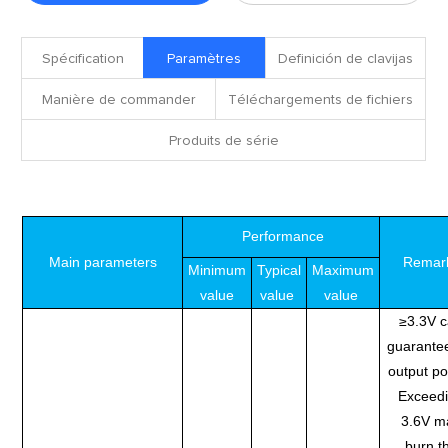
fichiers
Spécification
Paramètres
Definición de clavijas
Manière de commander
Téléchargements de fichiers
Produits de série
Performance
Main parameters
Remar
Minimum
Typical
Maximum
value
value
value
≥3.3V 
guarante
output po
Exceed
3.6V m
burn t