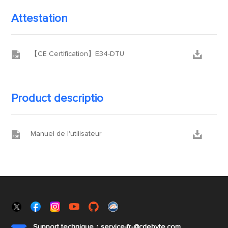
Attestation


【CE Certification】E34-DTU
Product descriptio


Manuel de l'utilisateur
Support technique：service-fr-@cdebyte.com