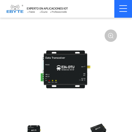
Home
>
Modem
>
Wireless modem
>
LoRa wirelss modem
