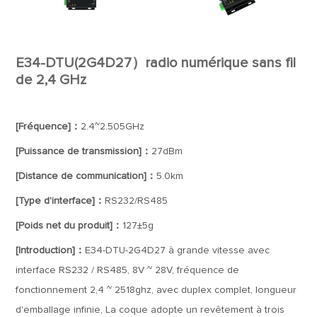
E34-DTU(2G4D27）radio numérique sans fil
de 2,4 GHz
[Fréquence]：
2.4~2.505GHz
[Puissance de transmission]：
27dBm
[Distance de communication]：
5.0km
[Type d'interface]：
RS232/RS485
[Poids net du produit]：
127±5g
[Introduction]：
E34-DTU-2G4D27 à grande vitesse avec
interface RS232 / RS485, 8V ~ 28V, fréquence de
fonctionnement 2,4 ~ 2518ghz, avec duplex complet, longueur
d'emballage infinie, La coque adopte un revêtement à trois