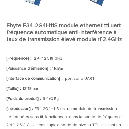
Ebyte E34-2G4H11S module ethernet ttl uart
fréquence automatique anti-interférence à
taux de transmission élevé module rf 2.4GHz
[Fréquence]：
2,4 ~ 2,518 GHz
[Puissance d'émission]：
11dBm
[Interface de communication]：
port série UART
[Taille]：
12*19mm
[Poids du produit]：
6.4±0.5g
[Introduction]：
E34-2G4H11S est un module de transmission
de données sans fil, fonctionnant dans la bande de fréquence
2,4 ~ 2,518 GHz, semi-duplex, sortie de niveau TTL, utilisant un