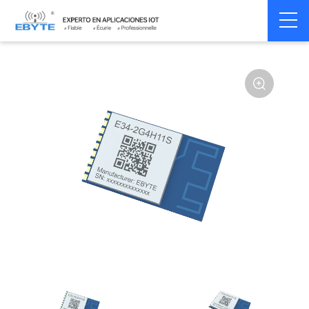
Home
>
Module
>
SPI/SOC/UART
>
Other
