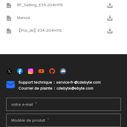


RF_Setting_E34-2G4H11S


Manual


【Pcb_lib】E34-2G4H11S
Support technique：service-fr-@cdebyte.com

Courriel de plainte：cdebyte
@ebyte.com
*
votre e-mail
*
Modèle de produit