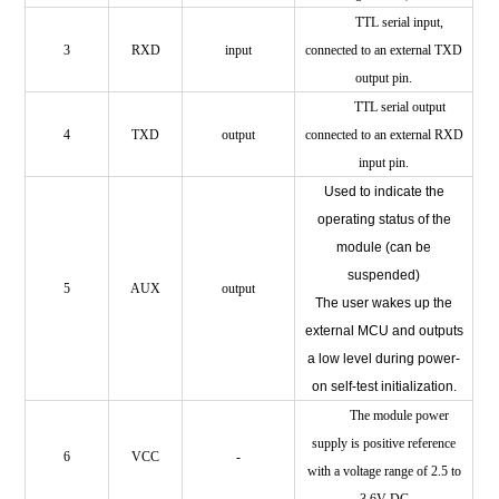
TTL serial input,
3
RXD
input
connected to an external TXD
output pin.
TTL serial output
4
TXD
output
connected to an external RXD
input pin.
Used to indicate the
operating status of the
module (can be
suspended)
5
AUX
output
The user wakes up the
external MCU and outputs
a low level during power-
on self-test initialization.
The module power
supply is positive reference
6
VCC
-
with a voltage range of 2.5 to
3.6V DC