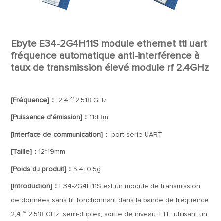
Ebyte E34-2G4H11S module ethernet ttl uart
fréquence automatique anti-interférence à
taux de transmission élevé module rf 2.4GHz
[Fréquence]：
2,4 ~ 2,518 GHz
[Puissance d'émission]：
11dBm
[Interface de communication]：
port série UART
[Taille]：
12*19mm
[Poids du produit]：
6.4±0.5g
[Introduction]：
E34-2G4H11S est un module de transmission
de données sans fil, fonctionnant dans la bande de fréquence
2,4 ~ 2,518 GHz, semi-duplex, sortie de niveau TTL, utilisant un