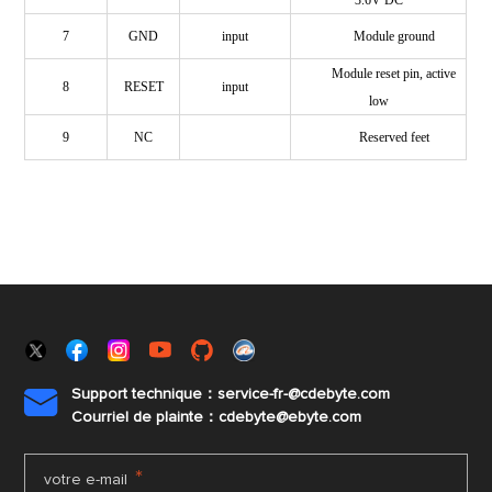
7
GND
input
Module
ground
Module reset pin, active
8
RESET
input
low
9
NC
Reserved feet
Support technique：service-fr-@cdebyte.com

Courriel de plainte：cdebyte
@ebyte.com
*
votre e-mail