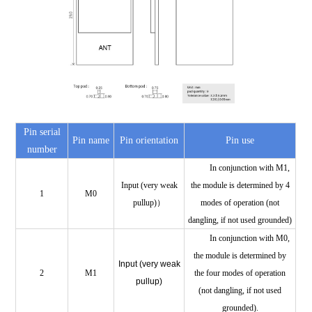
Pin serial
Pin name
Pin orientation
Pin use
number
In conjunction with M1,
Input (very weak
the module is determined by 4
1
M0
pullup)）
modes of operation (not
dangling, if not used grounded)
In conjunction with M0,
the module is determined by
Input (very weak
2
M1
the four modes of operation
pullup)
(not dangling, if not used
grounded).