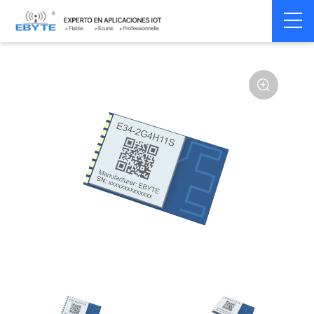
Home
>
Module
>
SPI/SOC/UART
>
Other
