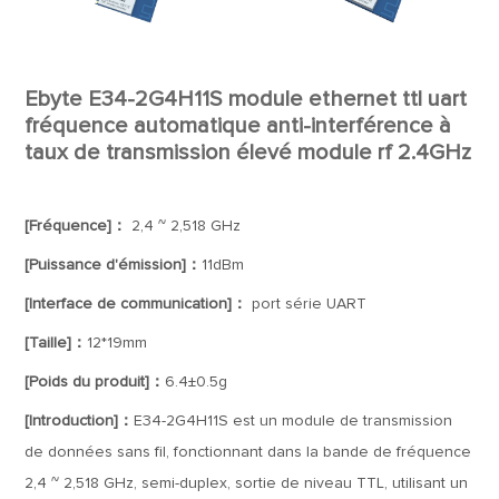
Ebyte E34-2G4H11S module ethernet ttl uart
fréquence automatique anti-interférence à
taux de transmission élevé module rf 2.4GHz
[Fréquence]：
2,4 ~ 2,518 GHz
[Puissance d'émission]：
11dBm
[Interface de communication]：
port série UART
[Taille]：
12*19mm
[Poids du produit]：
6.4±0.5g
[Introduction]：
E34-2G4H11S est un module de transmission
de données sans fil, fonctionnant dans la bande de fréquence
2,4 ~ 2,518 GHz, semi-duplex, sortie de niveau TTL, utilisant un