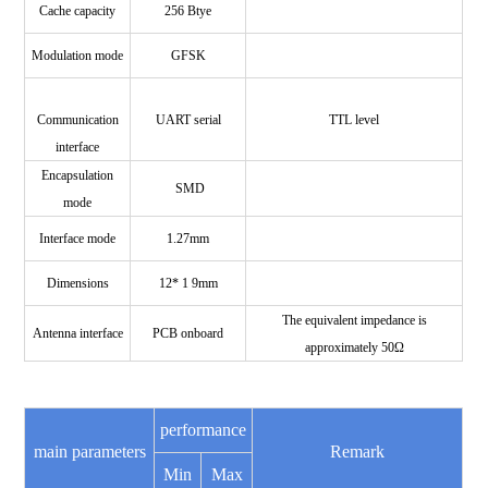
Cache capacity
256 Btye
Modulation mode
GFSK
Communication
UART serial
TTL level
interface
Encapsulation
SMD
mode
Interface mode
1.27mm
Dimensions
12* 1 9mm
The equivalent impedance is
Antenna interface
PCB onboard
approximately 50Ω
performance
main parameters
Remark
Min
Max