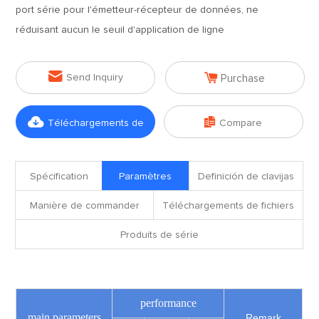
port série pour l'émetteur-récepteur de données, ne
réduisant aucun le seuil d'application de ligne


Send Inquiry
Purchase


Téléchargements de
Compare
fichiers
Spécification
Paramètres
Definición de clavijas
Manière de commander
Téléchargements de fichiers
Produits de série
performance
main parameters
Remark