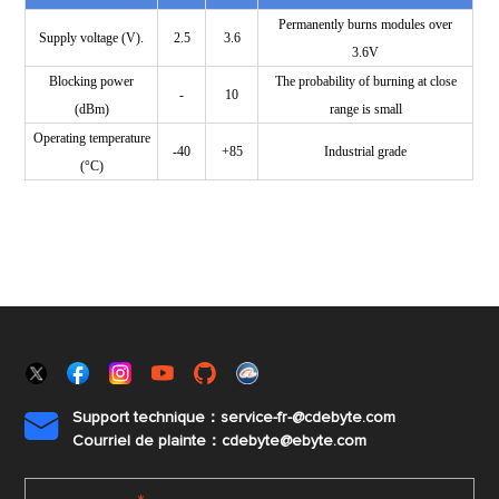
Permanently burns modules over
Supply voltage (V).
2.5
3.6
3.6V
Blocking power
The probability of burning at close
-
10
(dBm)
range is small
Operating temperature
-40
+85
Industrial grade
(°C)
Support technique：service-fr-@cdebyte.com

Courriel de plainte：cdebyte
@ebyte.com