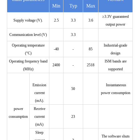
Min
Typ
Max
≥3.3V guaranteed
Supply voltage (V).
2.5
3.3
3.6
output power
Communication level (V)
3.3
Operating temperature
Industrial-grade
-40
-
85
(°C)
design
Operating frequency band
ISM bands are
2400
-
2518
(MHz)
supported
Emission
Instantaneous
50
current
power consumption
(mA).
power
Receive
consumption
current
23
(mA)
Sleep
The software shuts