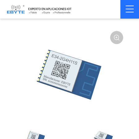
Home
>
Module
>
SPI/SOC/UART
>
Other
