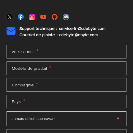
Support technique：service-fr-@cdebyte.com

Courriel de plainte：cdebyte
@ebyte.com
*
votre e-mail
*
Modèle de produit
*
Compagnie
*
Pays