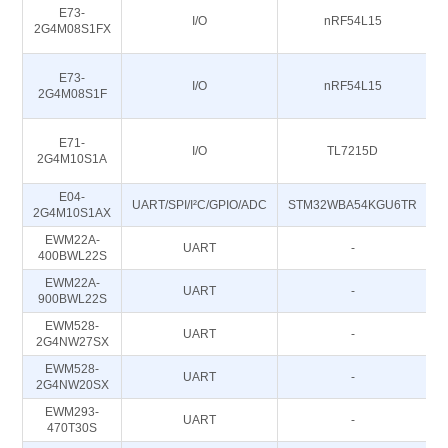
E73-
I/O
nRF54L15
2G4M08S1FX
E73-
I/O
nRF54L15
2G4M08S1F
E71-
I/O
TL7215D
2G4M10S1A
E04-
UART/SPI/I²C/GPIO/ADC
STM32WBA54KGU6TR
2G4M10S1AX
EWM22A-
UART
-
400BWL22S
EWM22A-
UART
-
2
900BWL22S
EWM528-
UART
-
2G4NW27SX
EWM528-
UART
-
2G4NW20SX
EWM293-
UART
-
470T30S