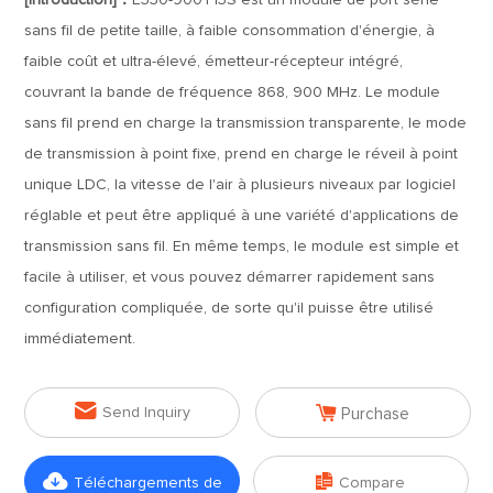
[Introduction]：
E330-900T13S est un module de port série
sans fil de petite taille, à faible consommation d'énergie, à
faible coût et ultra-élevé, émetteur-récepteur intégré,
couvrant la bande de fréquence 868, 900 MHz. Le module
sans fil prend en charge la transmission transparente, le mode
de transmission à point fixe, prend en charge le réveil à point
unique LDC, la vitesse de l'air à plusieurs niveaux par logiciel
réglable et peut être appliqué à une variété d'applications de
transmission sans fil. En même temps, le module est simple et
facile à utiliser, et vous pouvez démarrer rapidement sans
configuration compliquée, de sorte qu'il puisse être utilisé
immédiatement.


Send Inquiry
Purchase


Téléchargements de
Compare