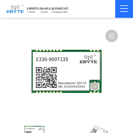
Home
>
Module
>
SPI/SOC/UART
>
Other
