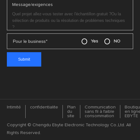
Message/exigences
Pour le business
*
Yes
NO
Intimité
confidentialite
Plan
Communication
Boutiq
du
sans fil à faible
en lign
site
consommation
EBYTE
Copyright © Chengdu Ebyte Electronic Technology Co.,Ltd. All
Rights Reserved.