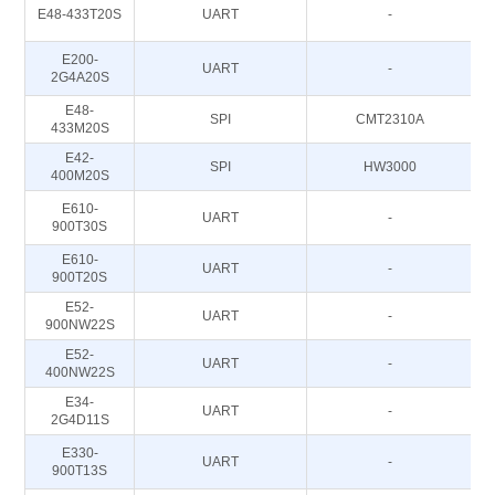
E48-433T20S
UART
-
E200-
UART
-
2G4A20S
E48-
SPI
CMT2310A
433M20S
E42-
SPI
HW3000
400M20S
E610-
UART
-
900T30S
E610-
UART
-
900T20S
E52-
UART
-
900NW22S
E52-
UART
-
400NW22S
E34-
UART
-
2G4D11S
E330-
UART
-
900T13S