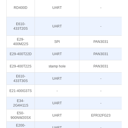
RD400D
UART
-
E610-
UART
-
433T20S
E29-
SPI
PAN3031
400M22S
E29-400T22D
UART
PAN3031
E29-400T22S
stamp hole
PAN3031
E610-
UART
-
433T30S
E21-400G37S
-
-
E34-
UART
-
2G4H11S
E50-
UART
EFR32FG23
900NW20SX
E200-
UART
-