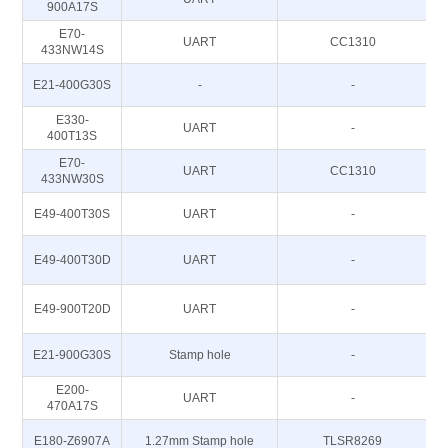
900A17S
E70-
UART
CC1310
433NW14S
E21-400G30S
-
-
E330-
UART
-
400T13S
E70-
UART
CC1310
433NW30S
E49-400T30S
UART
-
E49-400T30D
UART
-
E49-900T20D
UART
-
E21-900G30S
Stamp hole
-
E200-
UART
-
470A17S
E180-Z6907A
1.27mm Stamp hole
TLSR8269