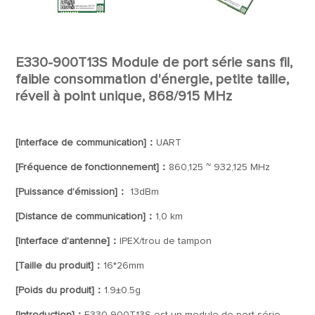
E330-900T13S Module de port série sans fil,
faible consommation d'énergie, petite taille,
réveil à point unique, 868/915 MHz
[Interface de communication]：
UART
[Fréquence de fonctionnement]：
860,125 ~ 932,125 MHz
[Puissance d'émission]：
13dBm
[Distance de communication]：
1,0 km
[Interface d'antenne]：
IPEX/trou de tampon
[Taille du produit]：
16*26mm
[Poids du produit]：
1.9±0.5g