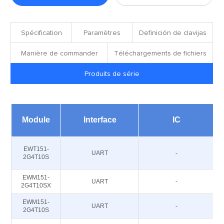
fichiers
Spécification
Paramètres
Definición de clavijas
Manière de commander
Téléchargements de fichiers
Produits de série
Module
Interface
IC
EWT151-
UART
-
2G4T10S
EWM151-
UART
-
2G4T10SX
EWM151-
UART
-
2G4T10S