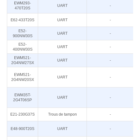
EWM293-
UART
-
470T20S
E62-433T20S
UART
-
E52-
UART
-
900NW30S
E52-
UART
-
400NW30S
EWM521-
UART
-
2G4NW27SX
EWM521-
UART
-
2G4NW20SX
EWM35T-
UART
-
2G4T06SP
E21-230G37S
Trous de tampon
-
E48-900T20S
UART
-