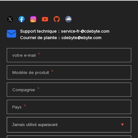
Support technique：service-fr-@cdebyte.com

Courriel de plainte：cdebyte
@ebyte.com
*
votre e-mail
*
Modèle de produit
*
Compagnie
*
Pays