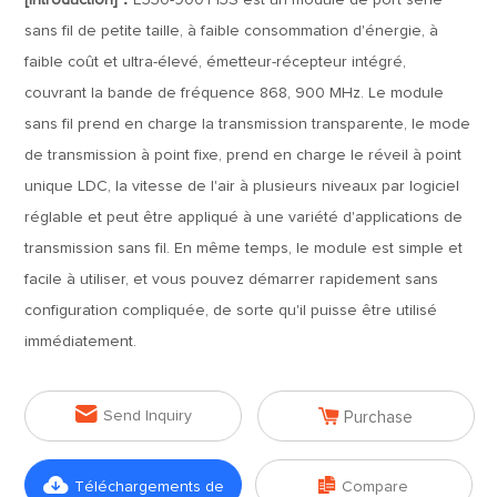
[Introduction]：
E330-900T13S est un module de port série
sans fil de petite taille, à faible consommation d'énergie, à
faible coût et ultra-élevé, émetteur-récepteur intégré,
couvrant la bande de fréquence 868, 900 MHz. Le module
sans fil prend en charge la transmission transparente, le mode
de transmission à point fixe, prend en charge le réveil à point
unique LDC, la vitesse de l'air à plusieurs niveaux par logiciel
réglable et peut être appliqué à une variété d'applications de
transmission sans fil. En même temps, le module est simple et
facile à utiliser, et vous pouvez démarrer rapidement sans
configuration compliquée, de sorte qu'il puisse être utilisé
immédiatement.


Send Inquiry
Purchase


Téléchargements de
Compare