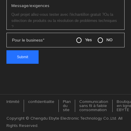
Message/exigences
Pour le business
*
Yes
NO
Intimité
confidentialite
Plan
Communication
Boutiq
du
sans fil à faible
en lign
site
consommation
EBYTE
Copyright © Chengdu Ebyte Electronic Technology Co.,Ltd. All
Rights Reserved.