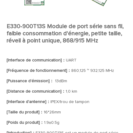
E330-900T13S Module de port série sans fil,
faible consommation d'énergie, petite taille,
réveil à point unique, 868/915 MHz
[Interface de communication]：
UART
[Fréquence de fonctionnement]：
860,125 ~ 932,125 MHz
[Puissance d'émission]：
13dBm
[Distance de communication]：
1,0 km
[Interface d'antenne]：
IPEX/trou de tampon
[Taille du produit]：
16*26mm
[Poids du produit]：
1.9±0.5g