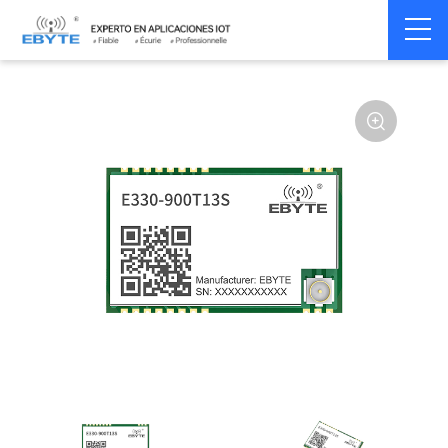
Home
>
Module
>
SPI/SOC/UART
>
Other
