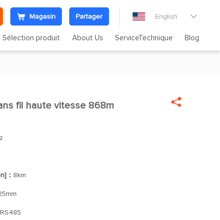
Magasin
Partager
English

Sélection produit
About Us
ServiceTechnique
Blog

ns fil haute vitesse 868m

z
on]：
8km
*25mm
/RS485