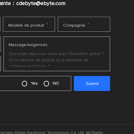
plainte：cdebyte
@ebyte.com
*
*
Modèle de produit
Compagnie
Message/exigences
Yes
NO
engdu Ebyte Electronic Technology Co.,Ltd. All Rights