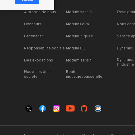
À propos de nous
Module sans fil
Essai grat
Honneurs
Module LoRa
Nous cont
Partenariat
Module ZigBee
Service a
Responsabilité sociale
Module BLE
Dynamique
Dynamiqu
Des expositions
Modem sans fil
l'industrie
Nouvelles de la
Routeur
société
industriel/passerelle