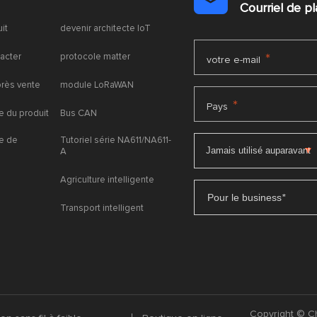

Courriel de 
uit
devenir architecte IoT
acter
protocole matter
*
votre e-mail
près vente
module LoRaWAN
*
Pays
 du produit
Bus CAN
e de
Tutoriel série NA611/NA611-
A
Agriculture intelligente
Pour le business
*
Transport intelligent
Copyright © Ch