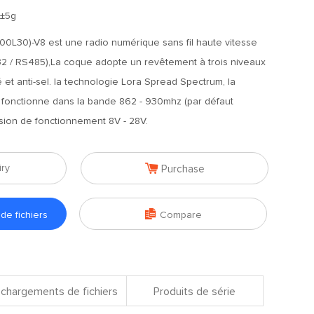
8±5g
0L30)-V8 est une radio numérique sans fil haute vitesse
2 / RS485),La coque adopte un revêtement à trois niveaux
té et anti-sel. la technologie Lora Spread Spectrum, la
, fonctionne dans la bande 862 - 930mhz (par défaut
ion de fonctionnement 8V - 28V.

iry
Purchase

e fichiers
Compare
chargements de fichiers
Produits de série