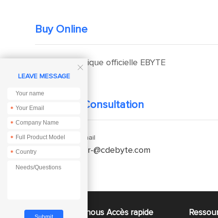
Buy Online
Boutique officielle EBYTE

LEAVE MESSAGE
Technical Consultation
*
*
Enquiry Email
*
service-fr-@cdebyte.com
*
À propos de nous
Accès rapide
Ressou