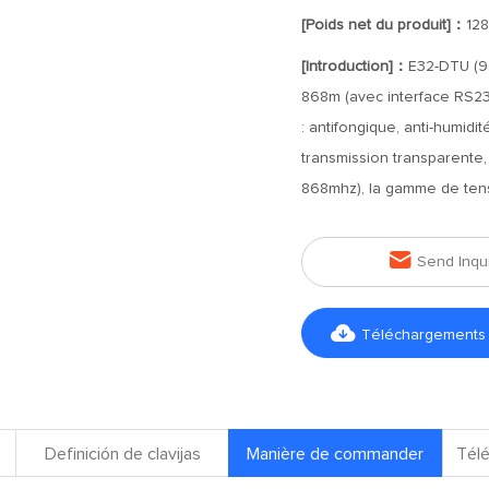
[Poids net du produit]：
12
[Introduction]：
E32-DTU (90
868m (avec interface RS23
: antifongique, anti-humidi
transmission transparente
868mhz), la gamme de tens

Send Inqu

Téléchargements d
Definición de clavijas
Manière de commander
Télé