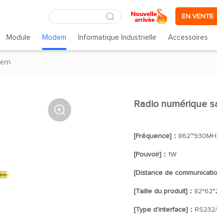
EN VENTE
Module
Modem
Informatique Industrielle
Accessoires
dem
Radio numérique sa

[Fréquence]：
862~930MH
[Pouvoir]：
1W
[Distance de communicati
[Taille du produit]：
82*62
[Type d'interface]：
RS232