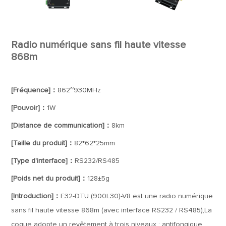
Radio numérique sans fil haute vitesse
868m
[Fréquence]：
862~930MHz
[Pouvoir]：
1W
[Distance de communication]：
8km
[Taille du produit]：
82*62*25mm
[Type d'interface]：
RS232/RS485
[Poids net du produit]：
128±5g
[Introduction]：
E32-DTU (900L30)-V8 est une radio numérique
sans fil haute vitesse 868m (avec interface RS232 / RS485),La
coque adopte un revêtement à trois niveaux : antifongique,