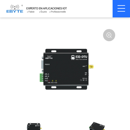
Home
>
Modem
>
Wireless modem
>
LoRa wirelss modem
