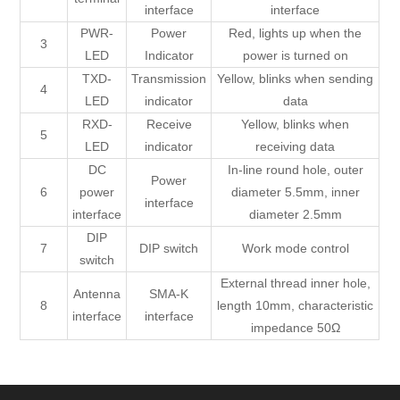
interface
interface
PWR-
Power
Red, lights up when the
3
LED
Indicator
power is turned on
TXD-
Transmission
Yellow, blinks when sending
4
LED
indicator
data
RXD-
Receive
Yellow, blinks when
5
LED
indicator
receiving data
DC
In-line round hole, outer
Power
6
power
diameter 5.5mm, inner
interface
interface
diameter 2.5mm
DIP
7
DIP switch
Work mode control
switch
External thread inner hole,
Antenna
SMA-K
8
length 10mm, characteristic
interface
interface
impedance 50Ω