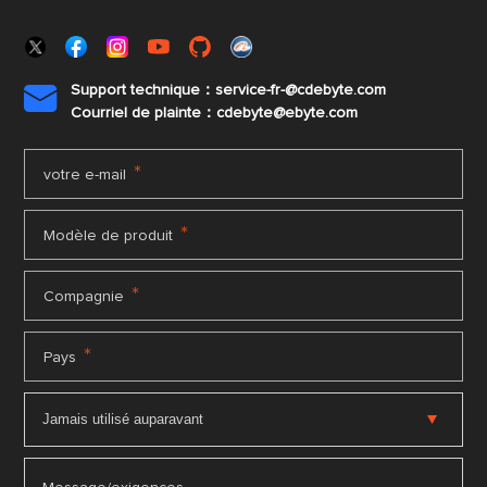
Support technique：service-fr-@cdebyte.com

Courriel de plainte：cdebyte
@ebyte.com
*
votre e-mail
*
Modèle de produit
*
Compagnie
*
Pays