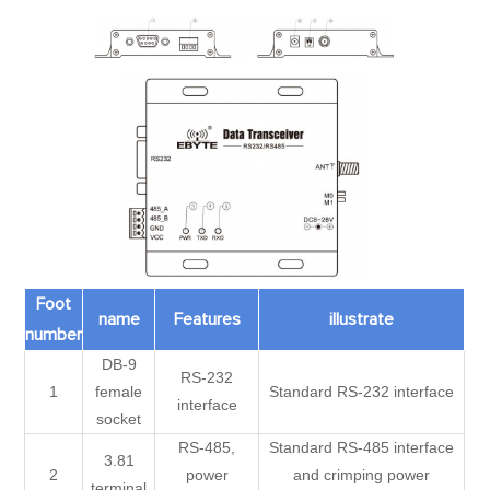
Foot
name
Features
illustrate
number
DB-9
RS-232
1
female
Standard RS-232 interface
interface
socket
RS-485,
Standard RS-485 interface
3.81
2
power
and crimping power
terminal