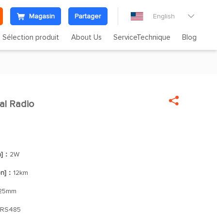
Magasin
Partager
English

Sélection produit
About Us
ServiceTechnique
Blog

tal Radio

z
n]：
2W
on]：
12km
*25mm
/RS485