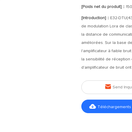
[Poids net du produit]：
15
[Introduction]：
E32-DTU(433
de modulation Lora de cla
la distance de communicati
améliorées. Sur la base de 
l'amplificateur à faible bru
la sensibilité de réceptio
d'amplificateur de bruit o

Send Inqu

Téléchargements d