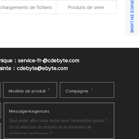
SERVICE EN LIGNE
chargements de fichiers
Produits de série
nique：service-fr-@cdebyte.com
plainte：cdebyte
@ebyte.com
*
*
Modèle de produit
Compagnie
Message/exigences