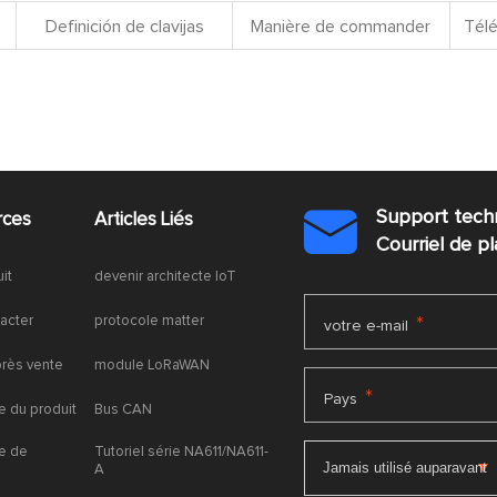
Definición de clavijas
Manière de commander
Télé
Support tech
rces
Articles Liés

Courriel de 
uit
devenir architecte IoT
acter
protocole matter
*
votre e-mail
près vente
module LoRaWAN
*
Pays
 du produit
Bus CAN
e de
Tutoriel série NA611/NA611-
A