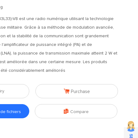
0g
L33)-V8 est une radio numérique utilisant la technologie
sse militaire. Grâce à sa méthode de modulation avancée,
on et la stabilité de la communication sont grandement
l'amplificateur de puissance intégré (PA) et de
it (LNA), la puissance de transmission maximale atteint 2 W et
n est améliorée dans une certaine mesure. Les produits
nt été considérablement améliorés

iry
Purchase

e fichiers
Compare