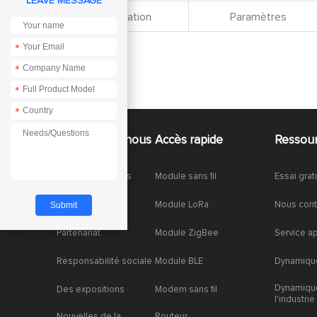
LEAVE MESSAGE
Spécification
Paramètres
*
*
*
*
À propos de nous
Accès rapide
Ressou
À propos de nous
Module sans fil
Essai grat
Honneurs
Module LoRa
Nous cont
Partenariat
Module ZigBee
Service a
Responsabilité sociale
Module BLE
Dynamique
Dynamiqu
Des expositions
Modem sans fil
l'industrie
Nouvelles de la
Routeur