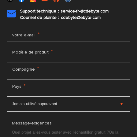
Support technique：service-fr-@cdebyte.com

Courriel de plainte：cdebyte
@ebyte.com
*
votre e-mail
*
Modèle de produit
*
Compagnie
*
Pays
Message/exigences