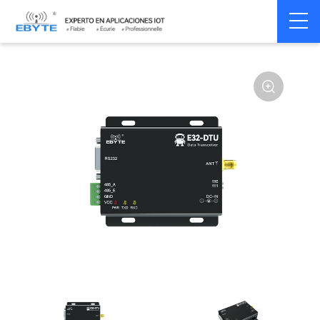
Home
>
Modem
>
Wireless modem
>
LoRa wirelss modem
