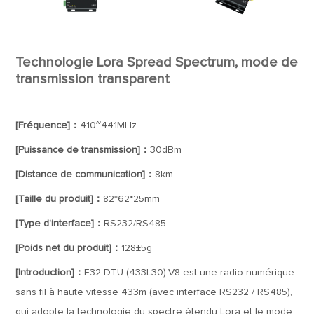
Technologie Lora Spread Spectrum, mode de
transmission transparent
[Fréquence]：
410~441MHz
[Puissance de transmission]：
30dBm
[Distance de communication]：
8km
[Taille du produit]：
82*62*25mm
[Type d'interface]：
RS232/RS485
[Poids net du produit]：
128±5g
[Introduction]：
E32-DTU (433L30)-V8 est une radio numérique
sans fil à haute vitesse 433m (avec interface RS232 / RS485),
qui adopte la technologie du spectre étendu Lora et le mode