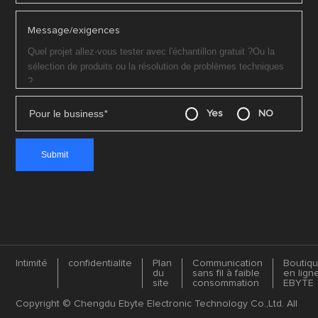
Message/exigences
Pour le business
*
Yes
NO
Intimité
confidentialite
Plan
Communication
Boutiq
du
sans fil à faible
en lign
site
consommation
EBYTE
Copyright © Chengdu Ebyte Electronic Technology Co.,Ltd. All