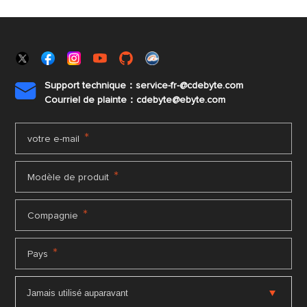
Support technique：service-fr-@cdebyte.com

Courriel de plainte：cdebyte
@ebyte.com
*
votre e-mail
*
Modèle de produit
*
Compagnie
*
Pays