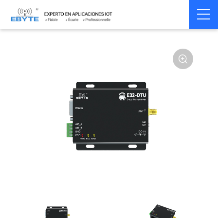
Home
>
Modem
>
Wireless modem
>
LoRa wirelss modem
