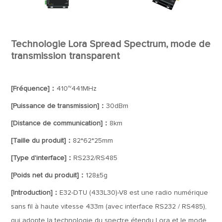
Technologie Lora Spread Spectrum, mode de
transmission transparent
[Fréquence]：
410~441MHz
[Puissance de transmission]：
30dBm
[Distance de communication]：
8km
[Taille du produit]：
82*62*25mm
[Type d'interface]：
RS232/RS485
[Poids net du produit]：
128±5g
[Introduction]：
E32-DTU (433L30)-V8 est une radio numérique
sans fil à haute vitesse 433m (avec interface RS232 / RS485),
qui adopte la technologie du spectre étendu Lora et le mode