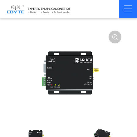
Home
>
Modem
>
Wireless modem
>
LoRa wirelss modem
