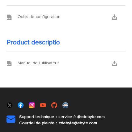


Outils de configuration
Product descriptio


Manuel de l'utilisateur
Support technique：service-fr-@cdebyte.com

Courriel de plainte：cdebyte
@ebyte.com