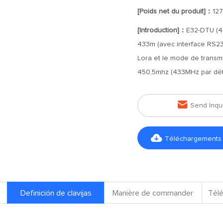
[Poids net du produit]：
12
[Introduction]：
E32-DTU (43
433m (avec interface RS232
Lora et le mode de transmi
450,5mhz (433MHz par défa

Send Inqu

Téléchargements d
Definición de clavijas
Manière de commander
Télé