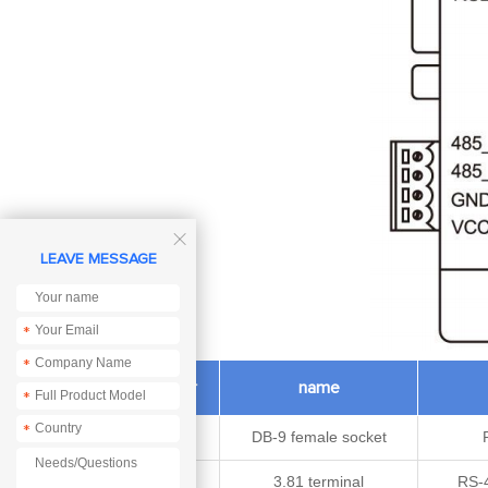

LEAVE MESSAGE
*
*
Foot number
name
*
*
1
DB-9 female socket
2
3.81 terminal
RS-4