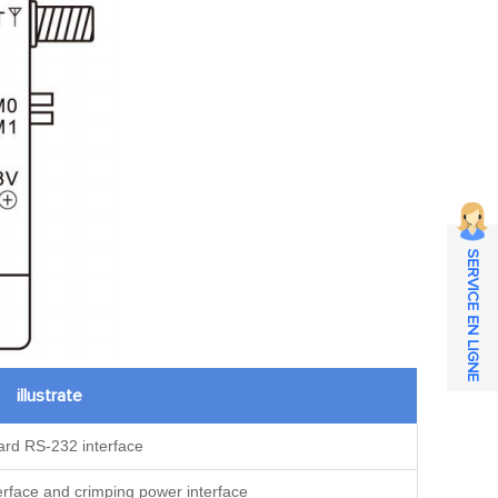
SERVICE EN LIGNE
illustrate
ard RS-232 interface
rface and crimping power interface