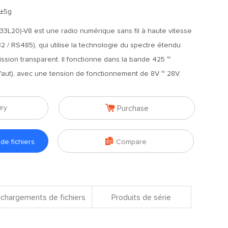
7±5g
3L20)-V8 est une radio numérique sans fil à haute vitesse
 / RS485), qui utilise la technologie du spectre étendu
ssion transparent. Il fonctionne dans la bande 425 ~
ut), avec une tension de fonctionnement de 8V ~ 28V.

iry
Purchase

e fichiers
Compare
chargements de fichiers
Produits de série