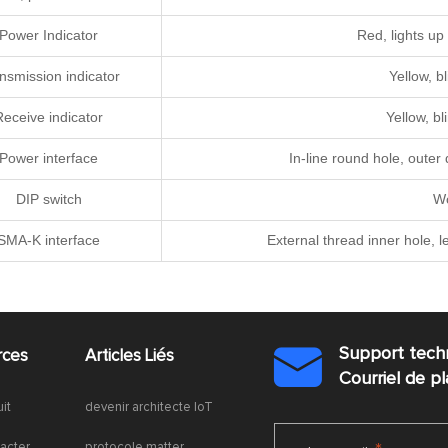
Power Indicator
Red, lights up
nsmission indicator
Yellow, b
Receive indicator
Yellow, b
Power interface
In-line round hole, oute
DIP switch
Wo
SMA-K interface
External thread inner hole,
Support tech
rces
Articles Liés

Courriel de 
uit
devenir architecte IoT
acter
protocole matter