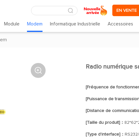
EN VENTE
Module
Modem
Informatique Industrielle
Accessoires
dem
Radio numérique sa

[Fréquence de fonctionn
[Puissance de transmissio
[Distance de communicati
[Taille du produit]：
82*62
[Type d'interface]：
RS232