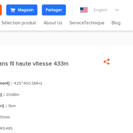
Magasin
Partager
English

Sélection produit
About Us
ServiceTechnique
Blog

ns fil haute vitesse 433m

ement]：
425~450.5MHz
n]：
20dBm
on]：
3km
*25mm
/RS485