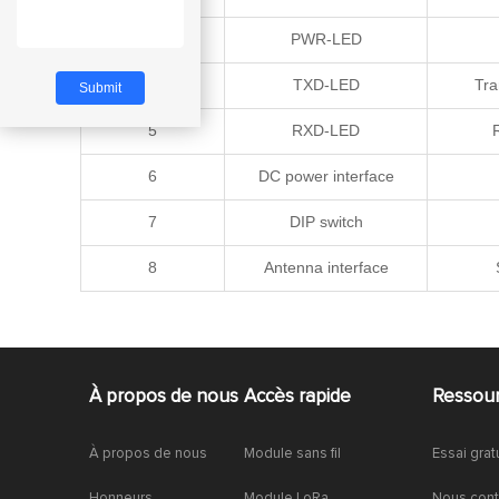
3
PWR-LED
4
TXD-LED
Tra
5
RXD-LED
6
DC power interface
7
DIP switch
8
Antenna interface
À propos de nous
Accès rapide
Ressou
À propos de nous
Module sans fil
Essai grat
Honneurs
Module LoRa
Nous cont