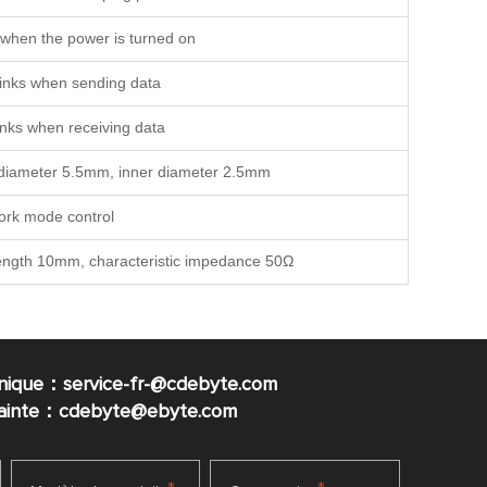
 when the power is turned on
links when sending data
links when receiving data
r diameter 5.5mm, inner diameter 2.5mm
rk mode control
 length 10mm, characteristic impedance 50Ω
nique：service-fr-@cdebyte.com
plainte：cdebyte
@ebyte.com