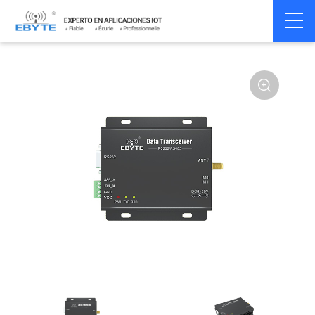
Home
>
Modem
>
Wireless modem
>
LoRa wirelss modem
