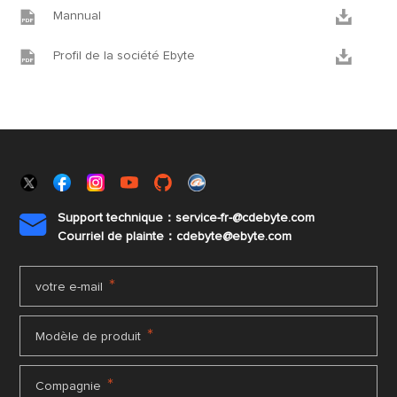


Mannual


Profil de la société Ebyte
Support technique：service-fr-@cdebyte.com

Courriel de plainte：cdebyte
@ebyte.com
*
votre e-mail
*
Modèle de produit
*
Compagnie