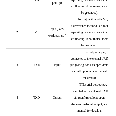
pull-up)
left floating; if not in use, it can
be grounded).
In conjunction with M0,
it determines the module's four
Input (
very
2
M1
operating modes (it cannot be
weak pull-up
)
left floating; if not in use, it can
be grounded).
TTL serial port input,
connected to the external TXD
3
RXD
Input
pin (configurable as open drain
or pull-up input, see manual
for details).
TTL serial port output,
connected to the external
RXD
4
TXD
Output
pin (configurable as open-
drain or push-pull output, see
manual for details
).