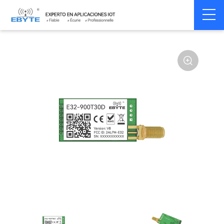
Home
>
Module
>
SPI/SOC/UART
>
SX12**
