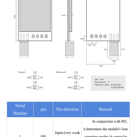
Serial
pin
Pin direction
Remark
Number
In conjunction with M1,
it determines the module's four
Input (very weak
1
M0
operating modes (it cannot be