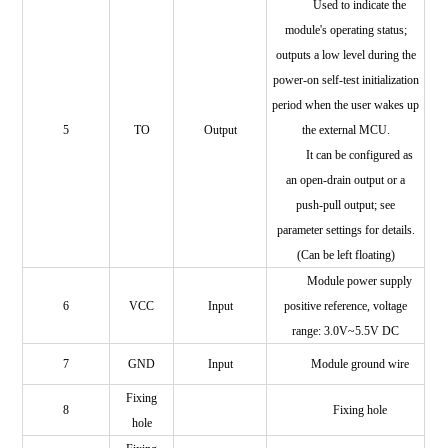
Used to indicate the
module's operating status;
outputs a low level during the
power-on self-test initialization
period when the user wakes up
5
TO
Output
the external MCU.
It can be configured as
an open-drain output or a
push-pull output; see
parameter settings for details.
(Can be left floating)
Module power supply
6
VCC
Input
positive reference, voltage
range: 3.0V~5.5V DC
7
GND
Input
Module ground wire
Fixing
8
Fixing hole
hole