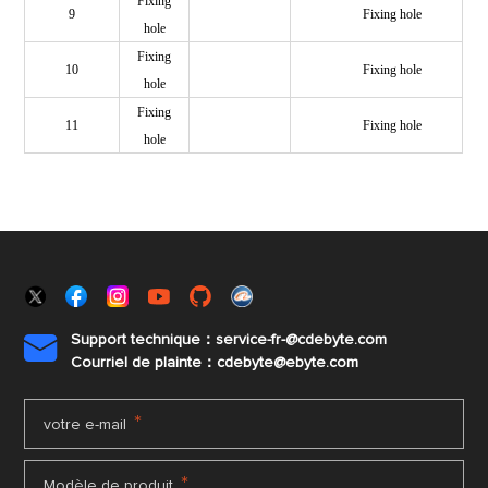
Fixing
9
Fixing hole
hole
Fixing
10
Fixing hole
hole
Fixing
11
Fixing hole
hole
Support technique：service-fr-@cdebyte.com

Courriel de plainte：cdebyte
@ebyte.com
*
votre e-mail
*
Modèle de produit