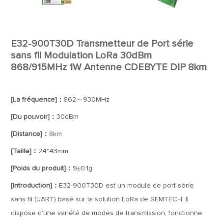
E32-900T30D Transmetteur de Port série
sans fil Modulation LoRa 30dBm
868/915MHz 1W Antenne CDEBYTE DIP 8km
[La fréquence]：
862～930MHz
[Du pouvoir]：
30dBm
[Distance]：
8km
[Taille]：
24*43mm
[Poids du produit]：
9±0.1g
[Introduction]：
E32-900T30D est un module de port série
sans fil (UART) basé sur la solution LoRa de SEMTECH. Il
dispose d'une variété de modes de transmission, fonctionne