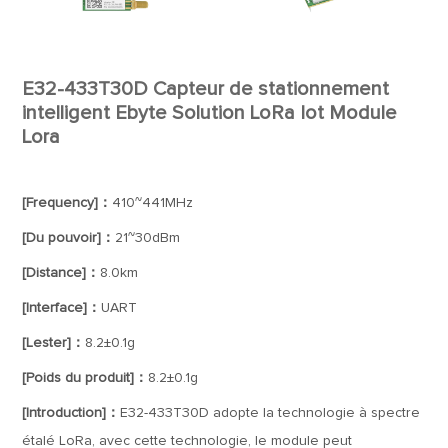
E32-433T30D Capteur de stationnement
intelligent Ebyte Solution LoRa Iot Module
Lora
[Frequency]：
410~441MHz
[Du pouvoir]：
21~30dBm
[Distance]：
8.0km
[Interface]：
UART
[Lester]：
8.2±0.1g
[Poids du produit]：
8.2±0.1g
[Introduction]：
E32-433T30D adopte la technologie à spectre
étalé LoRa, avec cette technologie, le module peut