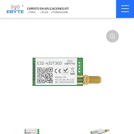
Home
>
Module
>
SPI/SOC/UART
>
SX12**
