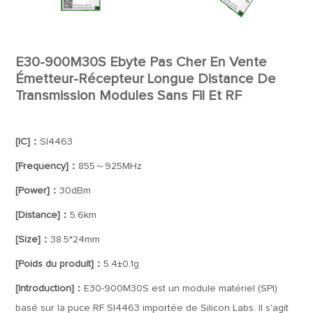
E30-900M30S Ebyte Pas Cher En Vente
Émetteur-Récepteur Longue Distance De
Transmission Modules Sans Fil Et RF
[IC]：
SI4463
[Frequency]：
855～925MHz
[Power]：
30dBm
[Distance]：
5.6km
[Size]：
38.5*24mm
[Poids du produit]：
5.4±0.1g
[Introduction]：
E30-900M30S est un module matériel (SPI)
basé sur la puce RF SI4463 importée de Silicon Labs. Il s'agit