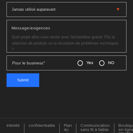
Message/exigences
Pour le business
*
Yes
NO
Intimité
confidentialite
Plan
Communication
Boutiq
du
sans fil à faible
en lign