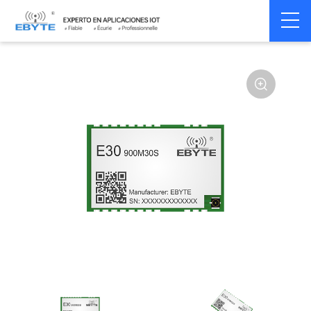
Home
>
Module
>
SPI/SOC/UART
>
SI44**
