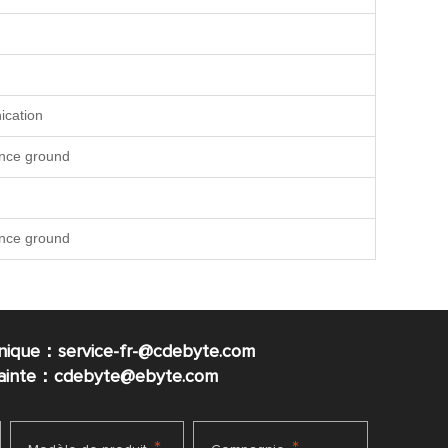
ication
ence ground
ence ground
nique：service-fr-@cdebyte.com
plainte：cdebyte
@ebyte.com