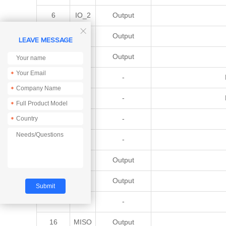
6
IO_2
Output

7
IO_3
Output
LEAVE MESSAGE
8
IO_0
Output
*
9
VCC
-
Po
*
10
VCC
-
Po
*
11
GND
-
*
12
GND
-
13
IO1
Output
14
IRQ
Output
15
SDN
-
16
MISO
Output