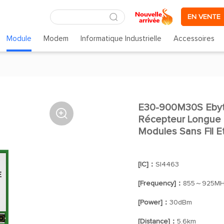
EN VENTE
Module
Modem
Informatique Industrielle
Accessoires
E30-900M30S Ebyte

Récepteur Longue 
Modules Sans Fil E
[IC]：
SI4463
[Frequency]：
855～925MH
[Power]：
30dBm
[Distance]：
5.6km