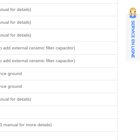
al for details)
al for details)
SERVICE EN LIGNE
al for details)
dd external ceramic filter capacitor)
dd external ceramic filter capacitor)
ence ground
ence ground
al for details)
3 manual for more details)