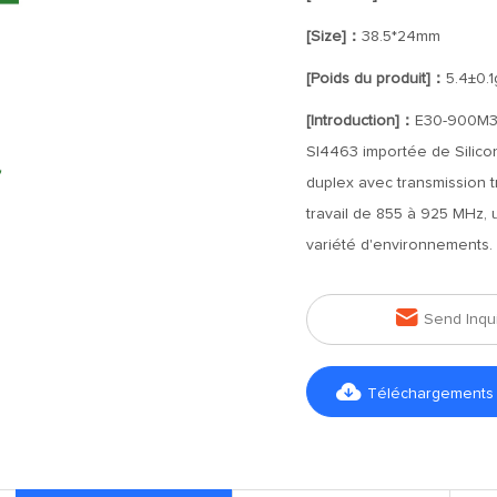
[Size]：
38.5*24mm
[Poids du produit]：
5.4±0.1
[Introduction]：
E30-900M30
SI4463 importée de Silicon
duplex avec transmission 
travail de 855 à 925 MHz, 
variété d'environnements.

Send Inqu

Téléchargements d