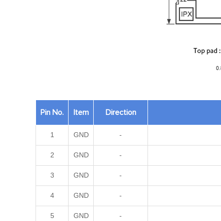
Pin No.
Item
Direction
1
GND
-
2
GND
-
3
GND
-
4
GND
-
5
GND
-