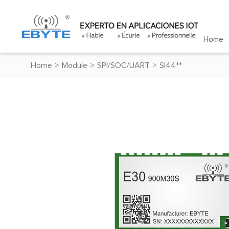
Home
Home
>
Module
>
SPI/SOC/UART
>
SI44**