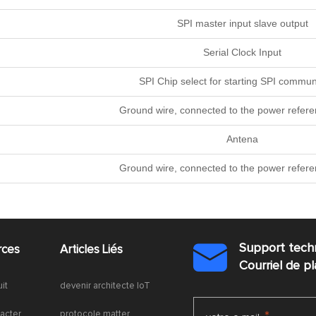
SPI master input slave output
Serial Clock Input
SPI Chip select for starting SPI commun
Ground wire, connected to the power refer
Antena
Ground wire, connected to the power refer
Support tech
rces
Articles Liés

Courriel de 
uit
devenir architecte IoT
acter
protocole matter