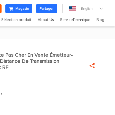
Magasin
Partager
English

Sélection produit
About Us
ServiceTechnique
Blog
 Pas Cher En Vente Émetteur-

Distance De Transmission

t RF
z