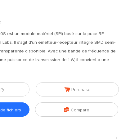
g
S est un module matériel (SPI) basé sur la puce RF
 Labs. Il s'agit d'un émetteur-récepteur intégré SMD semi-
transparente disponible. Avec une bande de fréquence de
une puissance de transmission de 1 W, il convient à une

iry
Purchase

e fichiers
Compare