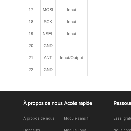
17
MOSI
Input
18
SCK
Input
19
NSEL
Input
20
GND
-
21
ANT
Input/Output
22
GND
-
À propos de nous
Accès rapide
Ressou
À propos de nous
Module sans fil
Essai grat
Honneurs
Module LoRa
Nous cont