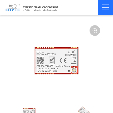
Home
>
Module
>
SPI/SOC/UART
>
SI44**
