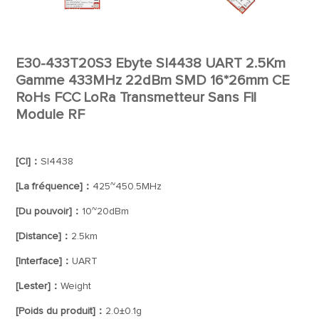
E30-433T20S3 Ebyte SI4438 UART 2.5Km
Gamme 433MHz 22dBm SMD 16*26mm CE
RoHs FCC LoRa Transmetteur Sans Fil
Module RF
[CI]：
SI4438
[La fréquence]：
425~450.5MHz
[Du pouvoir]：
10~20dBm
[Distance]：
2.5km
[Interface]：
UART
[Lester]：
Weight
[Poids du produit]：
2.0±0.1g