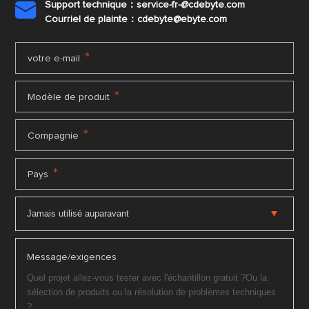
Support technique：service-fr-@cdebyte.com

Courriel de plainte：cdebyte
@ebyte.com
*
votre e-mail
*
Modèle de produit
*
Compagnie
*
Pays
Message/exigences