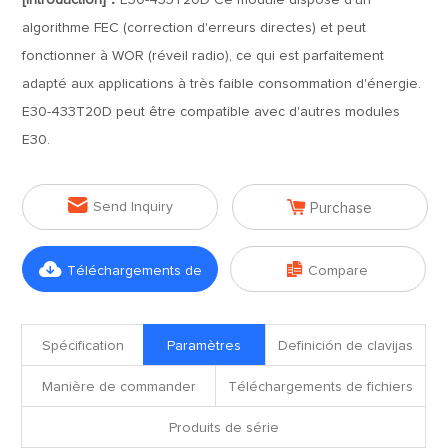
[Introduction]：
E30-433T20D Ce module dispose d'un
algorithme FEC (correction d'erreurs directes) et peut
fonctionner à WOR (réveil radio), ce qui est parfaitement
adapté aux applications à très faible consommation d'énergie.
E30-433T20D peut être compatible avec d'autres modules
E30.


Send Inquiry
Purchase


Téléchargements de
Compare
fichiers
Spécification
Paramètres
Definición de clavijas
Manière de commander
Téléchargements de fichiers
Produits de série