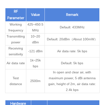
RF
Value
Remark
Parameter
Working
425~450.5
Default: 433MHz
frequency
MHz
Transmitting
10~20
Default: 20dBm（About 100mW）
power
dBm
Receiving
-121 dBm
Air data rate: 5k bps
sensitivity
1k~25k
Air data rate
Default: 5k bps
bps
In open and clear air, with
Test
maximum power, 5 dBi antenna
2500m
distance
gain, height of 2m, air data rate:
2.4k bps
Hardware