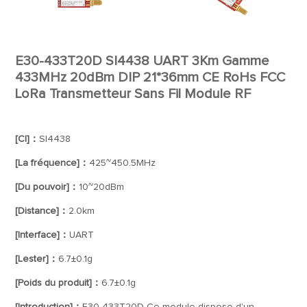
E30-433T20D SI4438 UART 3Km Gamme
433MHz 20dBm DIP 21*36mm CE RoHs FCC
LoRa Transmetteur Sans Fil Module RF
[CI]：
SI4438
[La fréquence]：
425~450.5MHz
[Du pouvoir]：
10~20dBm
[Distance]：
2.0km
[Interface]：
UART
[Lester]：
6.7±0.1g
[Poids du produit]：
6.7±0.1g