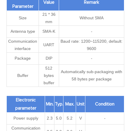
Value
Remark
Parameter
21 * 36
Size
Without SMA
mm
Antenna type
SMA-K
-
Communication
Baud rate: 1200~115200, default:
UART
interface
9600
Package
DIP
-
512
Automatically sub-packaging with
Buffer
bytes
58 bytes per package
buffer
Electronic
Min.
Typ.
Max.
Unit
Condition
parameter
Power supply
2.3
5.0
5.2
V
-
Communication