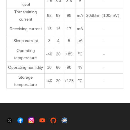
2.5
3.3
3.6
V
-
level
Transmitting
82
89
98
mA
20dBm（100mW）
current
Receiving current
15
16
17
mA
-
Sleep current
3
4
5
μA
-
Operating
-40
20
+85
℃
-
temperature
Operating humidity
10
60
90
%
-
Storage
-40
20
+125
℃
-
temperature