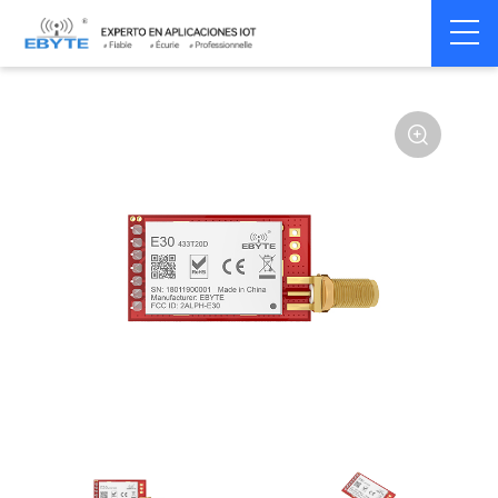
Home
>
Module
>
SPI/SOC/UART
>
SI44**
