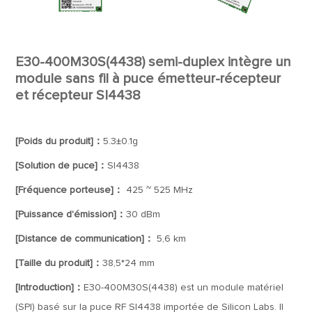
E30-400M30S(4438) semi-duplex intègre un
module sans fil à puce émetteur-récepteur
et récepteur SI4438
[Poids du produit]：
5.3±0.1g
[Solution de puce]：
SI4438
[Fréquence porteuse]：
425 ~ 525 MHz
[Puissance d'émission]：
30 dBm
[Distance de communication]：
5,6 km
[Taille du produit]：
38,5*24 mm
[Introduction]：
E30-400M30S(4438) est un module matériel
(SPI) basé sur la puce RF SI4438 importée de Silicon Labs. Il