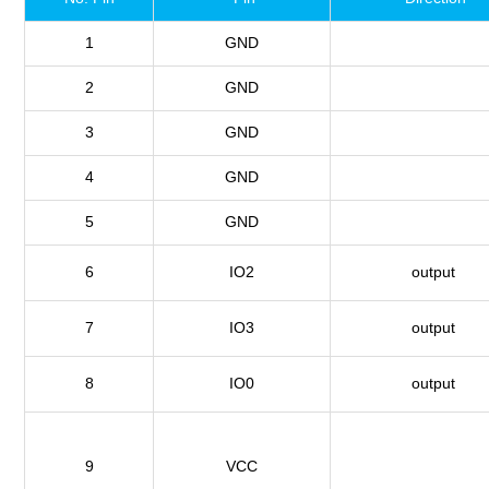
1
GND
2
GND
3
GND
4
GND
5
GND
6
IO2
output
7
IO3
output
8
IO0
output
9
VCC