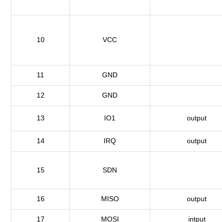
10
VCC
11
GND
12
GND
13
IO1
output
14
IRQ
output
15
SDN
16
MISO
output
17
MOSI
intput