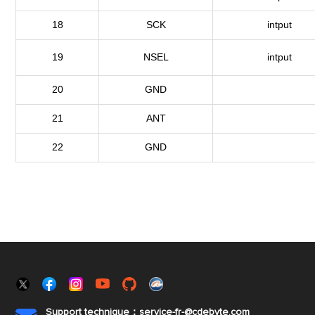
18
SCK
intput
19
NSEL
intput
20
GND
21
ANT
22
GND
Support technique：service-fr-@cdebyte.com