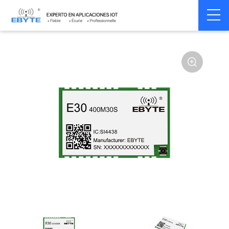
Home
>
Module
>
SPI/SOC/UART
>
SI44**
