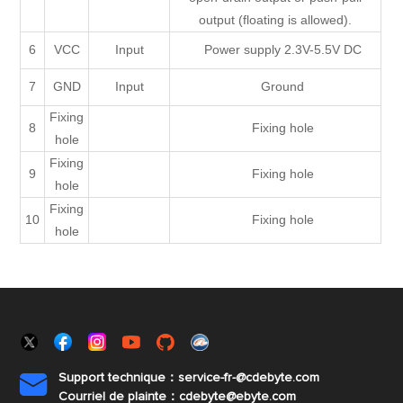
output (floating is allowed).
6
VCC
Input
Power supply 2.3V-5.5V DC
7
GND
Input
Ground
Fixing
8
Fixing hole
hole
Fixing
9
Fixing hole
hole
Fixing
10
Fixing hole
hole
Support technique：service-fr-@cdebyte.com

Courriel de plainte：cdebyte
@ebyte.com