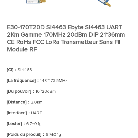
E30-170T20D SI4463 Ebyte SI4463 UART
2Km Gamme 170MHz 20dBm DIP 21*36mm
CE RoHs FCC LoRa Transmetteur Sans Fil
Module RF
[CI]：
SI4463
[La fréquence]：
148~173.5MHz
[Du pouvoir]：
10~20dBm
[Distance]：
2.0km
[Interface]：
UART
[Lester]：
6.7±0.1g
[Poids du produit]：
6.7±0.1g