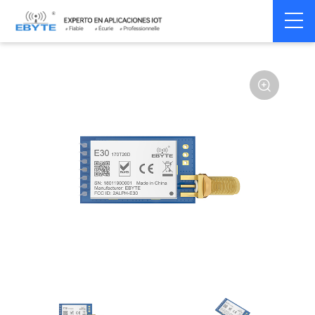
Home
>
Module
>
SPI/SOC/UART
>
SI44**
