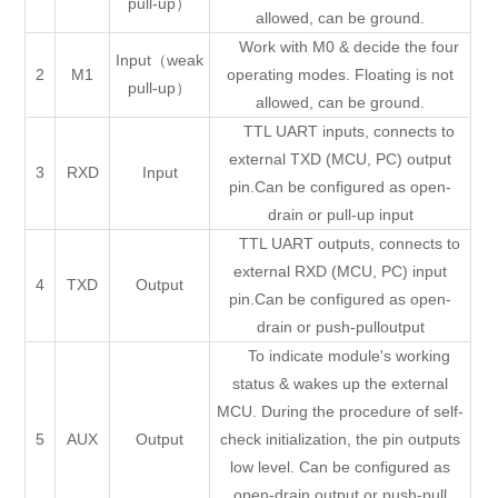
pull-up）
allowed, can be ground.
Work with M0 & decide the four
Input（weak
2
M1
operating modes. Floating is not
pull-up）
allowed, can be ground.
TTL UART inputs, connects to
external TXD (MCU, PC) output
3
RXD
Input
pin.Can be configured as open-
drain or pull-up input
TTL UART outputs, connects to
external RXD (MCU, PC) input
4
TXD
Output
pin.Can be configured as open-
drain or push-pulloutput
To indicate module's working
status & wakes up the external
MCU. During the procedure of self-
5
AUX
Output
check initialization, the pin outputs
low level. Can be configured as
open-drain output or push-pull