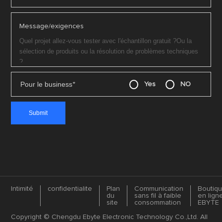
Message/exigences
Pour le business
*
Yes
NO
Intimité
confidentialite
Plan
Communication
Boutiq
du
sans fil à faible
en lign
site
consommation
EBYTE
Copyright © Chengdu Ebyte Electronic Technology Co.,Ltd. All