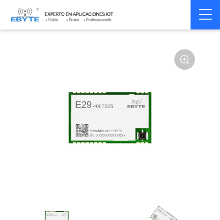
Home
>
Module
>
SPI/SOC/UART
>
Other
