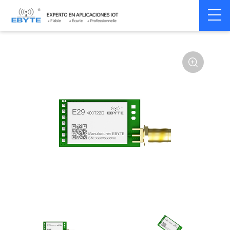
Home
>
Module
>
SPI/SOC/UART
>
Other
