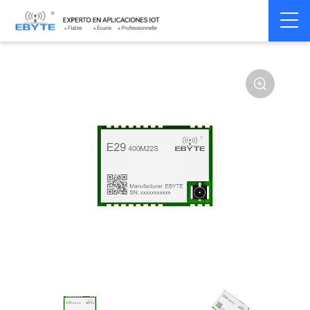
Home
>
Module
>
SPI/SOC/UART
>
Other
