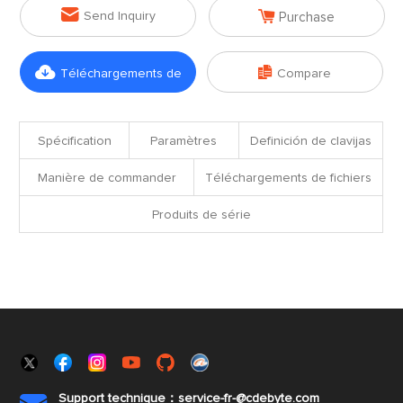


Send Inquiry
Purchase


Téléchargements de
Compare
fichiers
Spécification
Paramètres
Definición de clavijas
Manière de commander
Téléchargements de fichiers
Produits de série
Support technique：service-fr-@cdebyte.com