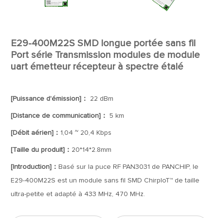
E29-400M22S SMD longue portée sans fil
Port série Transmission modules de module
uart émetteur récepteur à spectre étalé
[Puissance d'émission]：
22 dBm
[Distance de communication]：
5 km
[Débit aérien]：
1,04 ~ 20,4 Kbps
[Taille du produit]：
20*14*2.8mm
[Introduction]：
Basé sur la puce RF PAN3031 de PANCHIP, le
E29-400M22S est un module sans fil SMD ChirpIoT™ de taille
ultra-petite et adapté à 433 MHz, 470 MHz.