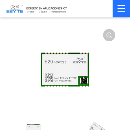
Home
>
Module
>
SPI/SOC/UART
>
Other
