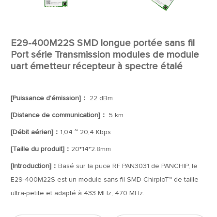
E29-400M22S SMD longue portée sans fil
Port série Transmission modules de module
uart émetteur récepteur à spectre étalé
[Puissance d'émission]：
22 dBm
[Distance de communication]：
5 km
[Débit aérien]：
1,04 ~ 20,4 Kbps
[Taille du produit]：
20*14*2.8mm
[Introduction]：
Basé sur la puce RF PAN3031 de PANCHIP, le
E29-400M22S est un module sans fil SMD ChirpIoT™ de taille
ultra-petite et adapté à 433 MHz, 470 MHz.