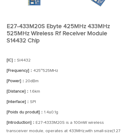
E27-433M20S Ebyte 425MHz 433MHz
525MHz Wireless Rf Receiver Module
S14432 Chip
[IC]：
SI4432
[Frequency]：
425~525MHz
[Power]：
20dBm
[Distance]：
1.6km
[Interface]：
SPI
[Poids du produit]：
1.4±0.1g
[Introduction]：
E27-4333M20S is a 100mW wireless
transceiver module, operates at 433MHz,with small-size(1.27