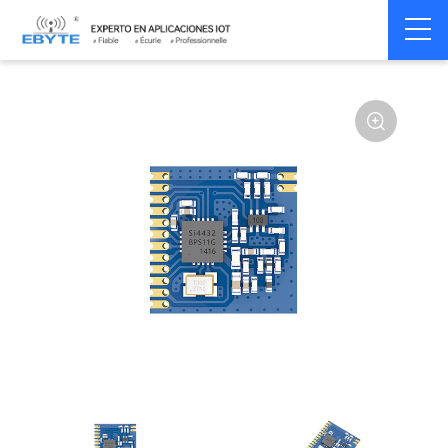
Home
>
Module
>
SPI/SOC/UART
>
SI44**
