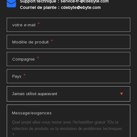
Support technique：service-fr-@cdebyte.com

Courriel de plainte：cdebyte
@ebyte.com
*
votre e-mail
*
Modèle de produit
*
Compagnie
*
Pays
Message/exigences