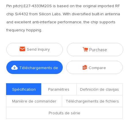
Pin pitch).E27-4333M20S is based on the original imported RF
chip Si4432 from Silicon Labs. With diversified built-in antenna
and excellent anti-interface performance, the chip supports
frequency hopping.


Send Inquiry
Purchase


Téléchargements de
Compare
fichiers
Spécification
Paramètres
Definición de clavijas
Manière de commander
Téléchargements de fichiers
Produits de série