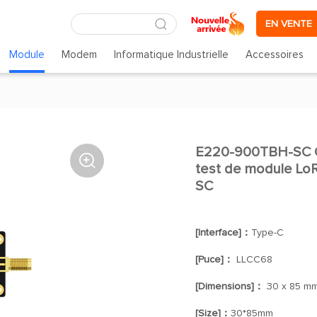
EN VENTE
Module
Modem
Informatique Industrielle
Accessoires
E220-900TBH-SC C

test de module LoRa
SC
[Interface]：
Type-C
[Puce]：
LLCC68
[Dimensions]：
30 x 85 m
[Size]：
30*85mm