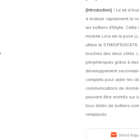
[Introduction]：
Le kit d'éva
à évaluer rapidement la n
les boîtiers d'Ebyte. Cett
module Lora de la puce L
utilise le STM32F103C8T6,
broches des deux côtés. L
périphériques grâce à des c
développement secondaire. 
complets pour aider les c
communications de données 
peuvent être montés sur la
tous dotés de boîtiers co
remplacés.

Send Inqu