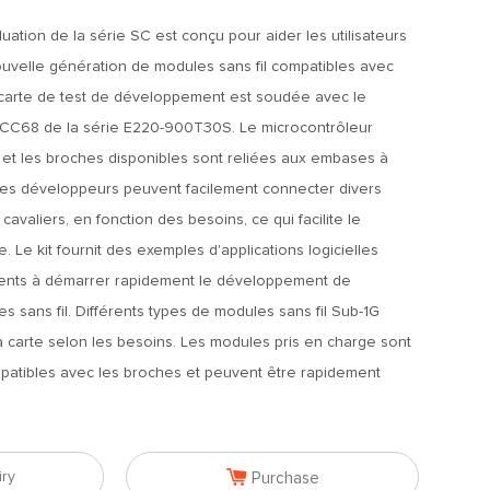
luation de la série SC est conçu pour aider les utilisateurs
ouvelle génération de modules sans fil compatibles avec
e carte de test de développement est soudée avec le
LCC68 de la série E220-900T30S. Le microcontrôleur
 et les broches disponibles sont reliées aux embases à
es développeurs peuvent facilement connecter divers
avaliers, en fonction des besoins, ce qui facilite le
Le kit fournit des exemples d'applications logicielles
lients à démarrer rapidement le développement de
sans fil. Différents types de modules sans fil Sub-1G
 carte selon les besoins. Les modules pris en charge sont
mpatibles avec les broches et peuvent être rapidement

iry
Purchase