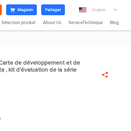
Magasin
Partager
English

Sélection produit
About Us
ServiceTechnique
Blog
arte de développement et de

 , kit d'évaluation de la série

m