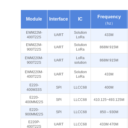
Frequency
Module
Interface
IC
（hz）
EWM22M-
Solution
UART
433M
400T22S
LoRa
EWM22M-
Solution
UART
868M 915M
900T22S
LoRa
EWM220M-
LoRa
UART
868M 915M
900T22S
solution
EWM220M-
Solution
UART
433M
400T22S
LoRa
E220-
SPI
LLCC68
400M
400M33S
E220-
SPI
LLCC68
410.125~493.125M
400MM22S
E220-
SPI
LLCC68
850～930M
900MM22S
E220P-
UART
LLCC68
433M 470M
400T22S