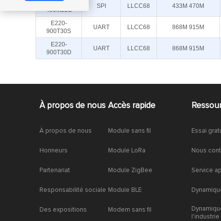
E220-
SPI
LLCC68
433M 470M
400M22S
E220-
UART
LLCC68
868M 915M
900T30S
E220-
UART
LLCC68
868M 915M
900T30D
À propos de nous
Accès rapide
Ressou
À propos de nous
Module sans fil
Essai grat
Honneurs
Module LoRa
Nous cont
Partenariat
Module ZigBee
Service a
Responsabilité sociale
Module BLE
Dynamique
Dynamiqu
Des expositions
Modem sans fil
l'industrie