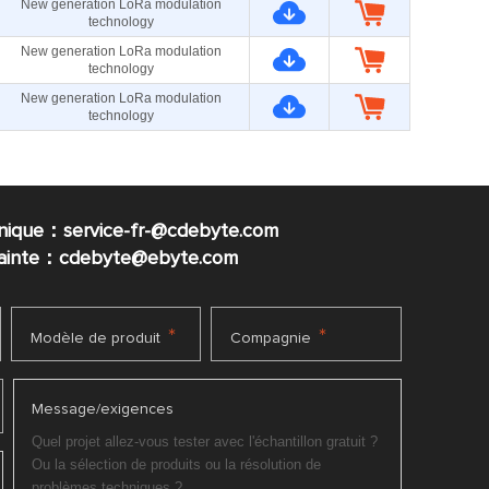
New generation LoRa modulation
technology
New generation LoRa modulation
technology
New generation LoRa modulation
technology
nique：service-fr-@cdebyte.com
plainte：cdebyte
@ebyte.com
*
*
Modèle de produit
Compagnie
Message/exigences