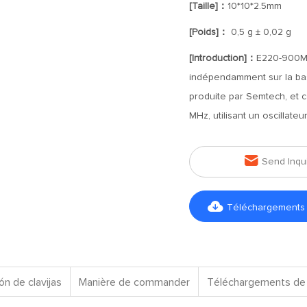
[Taille]：
10*10*2.5mm
[Poids]：
0,5 g ± 0,02 g
[Introduction]：
E220-900MM
indépendamment sur la ba
produite par Semtech, et 
MHz, utilisant un oscillateu

Send Inqu

Téléchargements d
ón de clavijas
Manière de commander
Téléchargements de 