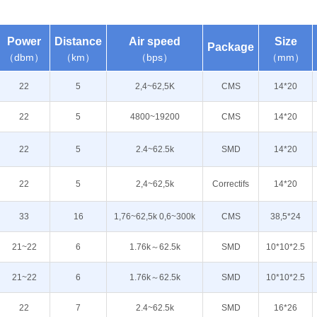
Power
Distance
Air speed
Size
Package
（dbm）
（km）
（bps）
（mm）
22
5
2,4~62,5K
CMS
14*20
22
5
4800~19200
CMS
14*20
22
5
2.4~62.5k
SMD
14*20
22
5
2,4~62,5k
Correctifs
14*20
33
16
1,76~62,5k 0,6~300k
CMS
38,5*24
21~22
6
1.76k～62.5k
SMD
10*10*2.5
21~22
6
1.76k～62.5k
SMD
10*10*2.5
22
7
2.4~62.5k
SMD
16*26