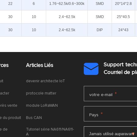
22
6
1.76~62.5k/0.6~300k
SMD
20*14*2.8
30
10
2.4~62.5k
SMD
25*40.5
30
10
2.4~62.5k
DIP
24*43
Support tech
rces
Articles Liés

Courriel de 
uit
devenir architecte IoT
acter
protocole matter
*
votre e-mail
près vente
module LoRaWAN
*
Pays
 du produit
Bus CAN
e de
Tutoriel série NA611/NA611-
A