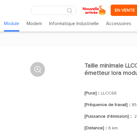
EN VENTE
Module
Modem
Informatique Industrielle
Accessoires
Taille minimale L

émetteur lora modu
[Puce]：
LLCC68
[Fréquence de travail]：
85
[Puissance d'émission]：
2
[Distance]：
6 km