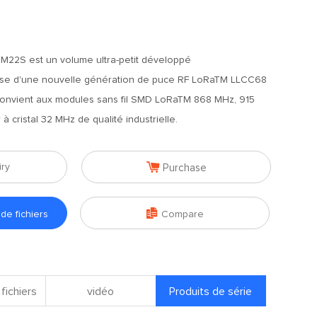
22S est un volume ultra-petit développé
se d'une nouvelle génération de puce RF LoRaTM LLCC68
convient aux modules sans fil SMD LoRaTM 868 MHz, 915
r à cristal 32 MHz de qualité industrielle.

iry
Purchase

e fichiers
Compare
fichiers
vidéo
Produits de série