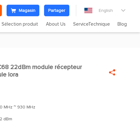
Magasin
Partager
English

Sélection produit
About Us
ServiceTechnique
Blog
LCC68 22dBm module récepteur


le lora
0 MHz ~ 930 MHz
2 dBm