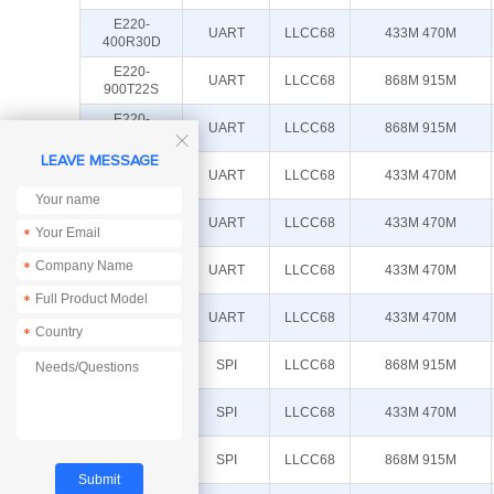
E220-
UART
LLCC68
433M 470M
400R30D
E220-
UART
LLCC68
868M 915M
900T22S
E220-
UART
LLCC68
868M 915M
900T22D

LEAVE MESSAGE
E220-
UART
LLCC68
433M 470M
400T30S
E220-
UART
LLCC68
433M 470M
400T30D
*
E220-
*
UART
LLCC68
433M 470M
400T22S
*
E220-
UART
LLCC68
433M 470M
400T22D
*
E220-
SPI
LLCC68
868M 915M
900M30S
E220-
SPI
LLCC68
433M 470M
400M30S
E220-
SPI
LLCC68
868M 915M
900M22S