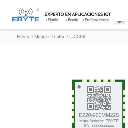
Home
Home
>
Module
>
LoRa
>
LLCC68