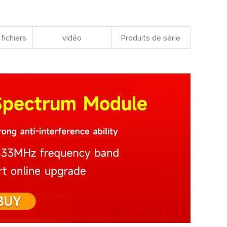
fichiers
vidéo
Produits de série