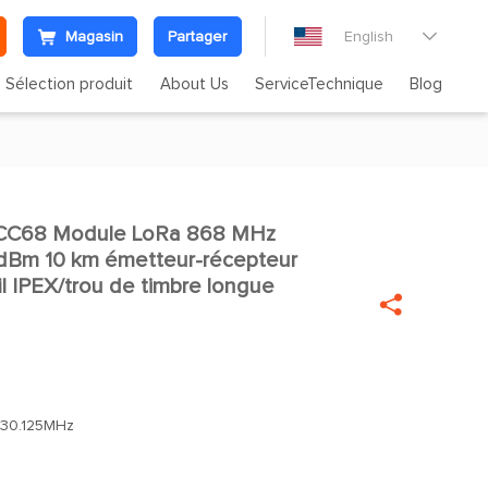
Magasin
Partager
English

Sélection produit
About Us
ServiceTechnique
Blog
CC68 Module LoRa 868 MHz

dBm 10 km émetteur-récepteur
il IPEX/trou de timbre longue

930.125MHz