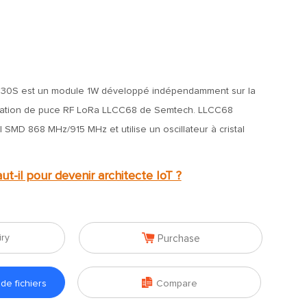
0S est un module 1W développé indépendamment sur la
ration de puce RF LoRa LLCC68 de Semtech. LLCC68
 SMD 868 MHz/915 MHz et utilise un oscillateur à cristal
ut-il pour devenir architecte IoT ?

iry
Purchase

e fichiers
Compare