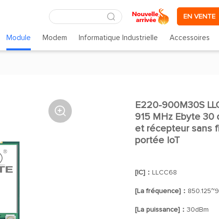
EN VENTE
Module
Modem
Informatique Industrielle
Accessoires
E220-900M30S LL

915 MHz Ebyte 30 
et récepteur sans f
portée IoT
[IC]：
LLCC68
[La fréquence]：
850.125~
[La puissance]：
30dBm