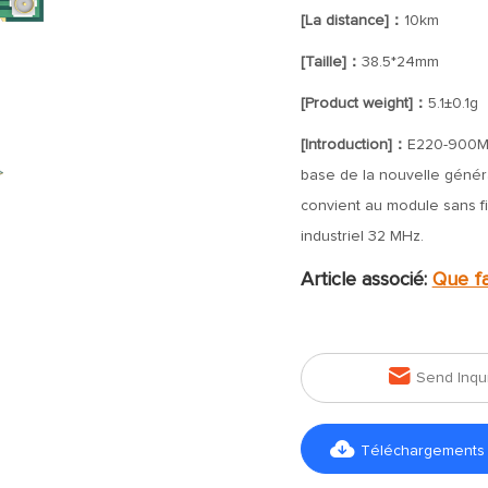
[La distance]：
10km
[Taille]：
38.5*24mm
[Product weight]：
5.1±0.1g
[Introduction]：
E220-900M3
base de la nouvelle géné
convient au module sans fil
industriel 32 MHz.
Article associé:
Que fa

Send Inqu

Téléchargements d