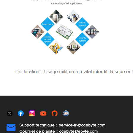
Support technique：service-fr-@cdebyte.com

Courriel de plainte：cdebyte
@ebyte.com