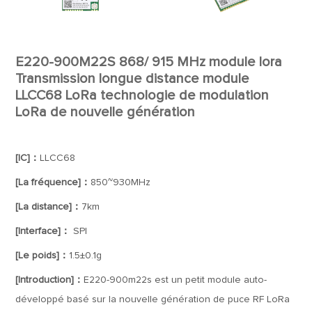
E220-900M22S 868/ 915 MHz module lora
Transmission longue distance module
LLCC68 LoRa technologie de modulation
LoRa de nouvelle génération
[IC]：
LLCC68
[La fréquence]：
850~930MHz
[La distance]：
7km
[Interface]：
SPI
[Le poids]：
1.5±0.1g
[Introduction]：
E220-900m22s est un petit module auto-
développé basé sur la nouvelle génération de puce RF LoRa