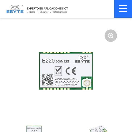
Home
>
Module
>
LoRa
>
LLCC68
