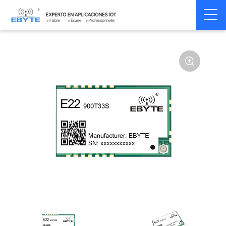
Home
>
Module
>
SPI/SOC/UART
>
SX12**
