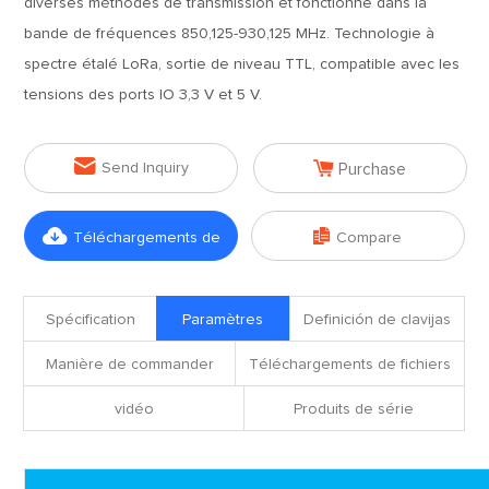
diverses méthodes de transmission et fonctionne dans la
bande de fréquences 850,125-930,125 MHz. Technologie à
spectre étalé LoRa, sortie de niveau TTL, compatible avec les
tensions des ports IO 3,3 V et 5 V.


Send Inquiry
Purchase


Téléchargements de
Compare
fichiers
Spécification
Paramètres
Definición de clavijas
Manière de commander
Téléchargements de fichiers
vidéo
Produits de série