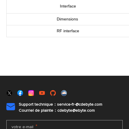
Interface
Dimensions
RF interface
Support technique：service-fr-@cdebyte.com

Courriel de plainte：cdebyte
@ebyte.com
*
votre e-mail