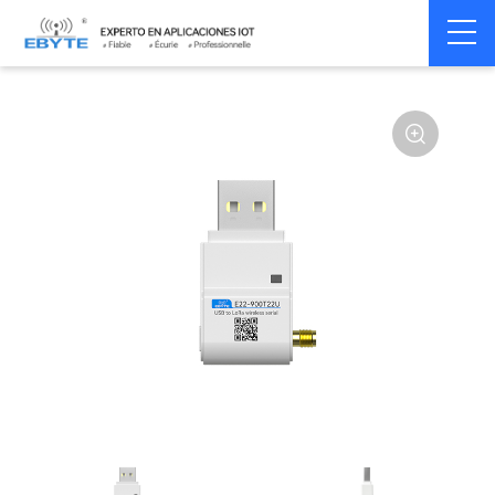
Home
>
Module
>
SPI/SOC/UART
>
SX12**
