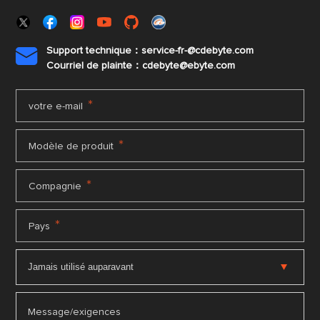
Support technique：service-fr-@cdebyte.com

Courriel de plainte：cdebyte
@ebyte.com
*
votre e-mail
*
Modèle de produit
*
Compagnie
*
Pays
Message/exigences