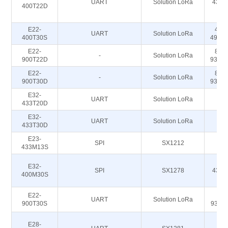
UART
Solution LoRa
433M
400T22D
E22-
410,
UART
Solution LoRa
400T30S
493,1
E22-
850,
-
Solution LoRa
900T22D
930,1
E22-
850,
-
Solution LoRa
900T30D
930,1
E32-
UART
Solution LoRa
4
433T20D
E32-
UART
Solution LoRa
4
433T30D
E23-
SPI
SX1212
4
433M13S
E32-
SPI
SX1278
433M
400M30S
E22-
850
UART
Solution LoRa
900T30S
930,
E28-