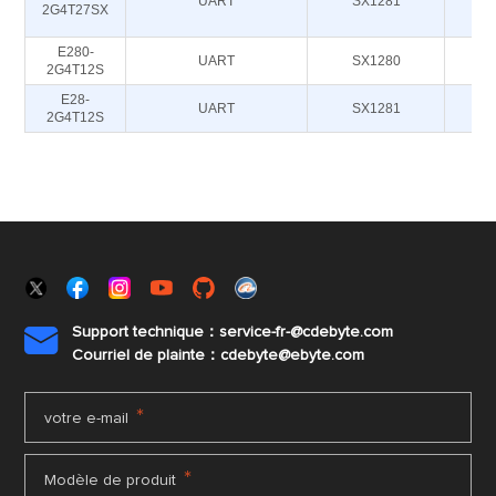
UART
SX1281
2
2G4T27SX
E280-
UART
SX1280
2
2G4T12S
E28-
UART
SX1281
2
2G4T12S
Support technique：service-fr-@cdebyte.com

Courriel de plainte：cdebyte
@ebyte.com
*
votre e-mail
*
Modèle de produit