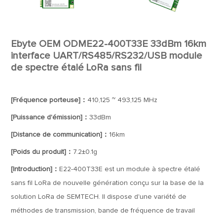
Ebyte OEM ODME22-400T33E 33dBm 16km
interface UART/RS485/RS232/USB module
de spectre étalé LoRa sans fil
[Fréquence porteuse]：
410,125 ~ 493,125 MHz
[Puissance d'émission]：
33dBm
[Distance de communication]：
16km
[Poids du produit]：
7.2±0.1g
[Introduction]：
E22-400T33E est un module à spectre étalé
sans fil LoRa de nouvelle génération conçu sur la base de la
solution LoRa de SEMTECH. Il dispose d'une variété de
méthodes de transmission, bande de fréquence de travail