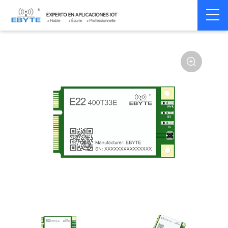
Home
>
Module
>
SPI/SOC/UART
>
SX12**
