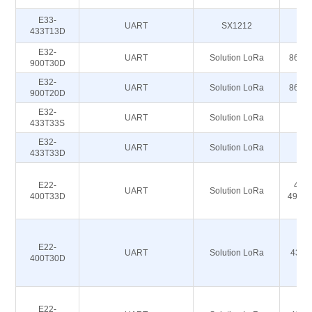
E33-
UART
SX1212
4
433T13D
E32-
UART
Solution LoRa
868M
900T30D
E32-
UART
Solution LoRa
868M
900T20D
E32-
UART
Solution LoRa
4
433T33S
E32-
UART
Solution LoRa
4
433T33D
E22-
410,
UART
Solution LoRa
400T33D
493,1
E22-
UART
Solution LoRa
433M
400T30D
E22-