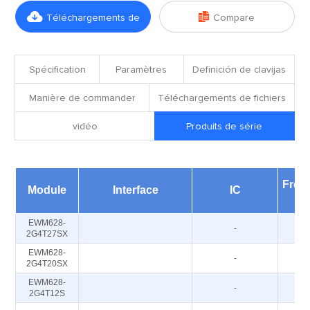


Téléchargements de
Compare
fichiers
Spécification
Paramètres
Definición de clavijas
Manière de commander
Téléchargements de fichiers
vidéo
Produits de série
Freq
Module
Interface
IC
EWM628-
-
2G4T27SX
EWM628-
-
2G4T20SX
EWM628-
-
2G4T12S