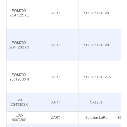
EWM700-
UART
ESP8285+SX1281
2
2G4T12SXE
EWM700-
UART
ESP8285+SX1281
2
2G4T20DXN
EWM700-
UART
ESP8285+SX1276
9
900T20DXN
E28-
UART
SX1281
2
2G4T20SX
E32-
UART
Solution LoRa
868 M
900T20S