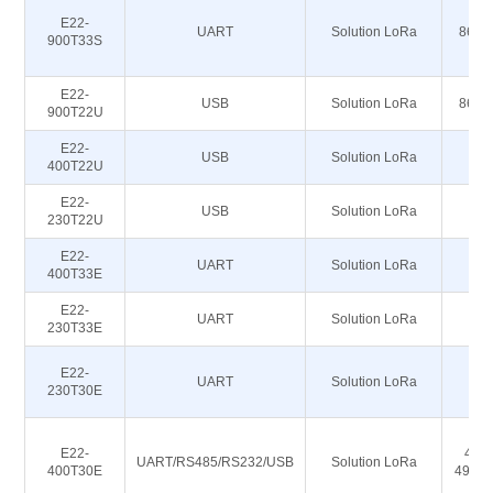
E22-
UART
Solution LoRa
868M
900T33S
E22-
USB
Solution LoRa
868M
900T22U
E22-
USB
Solution LoRa
4
400T22U
E22-
USB
Solution LoRa
2
230T22U
E22-
UART
Solution LoRa
4
400T33E
E22-
UART
Solution LoRa
2
230T33E
E22-
UART
Solution LoRa
2
230T30E
E22-
410,
UART/RS485/RS232/USB
Solution LoRa
400T30E
493,1