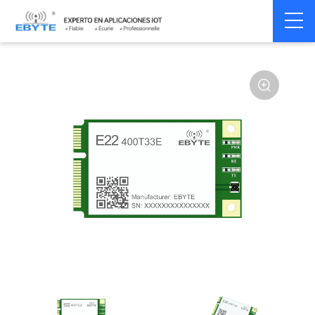
Home
>
Module
>
SPI/SOC/UART
>
SX12**
