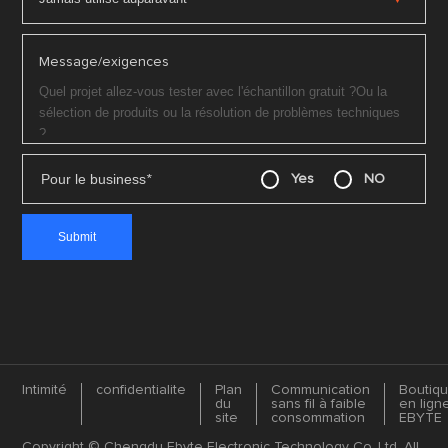
Message/exigences
Pour le business
*
Yes
NO
Intimité
confidentialite
Plan
Communication
Boutiq
du
sans fil à faible
en lign
site
consommation
EBYTE
Copyright © Chengdu Ebyte Electronic Technology Co.,Ltd. All