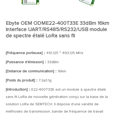
Ebyte OEM ODME22-400T33E 33dBm 16km
interface UART/RS485/RS232/USB module
de spectre étalé LoRa sans fil
[Fréquence porteuse]：
410,125 ~ 493,125 MHz
[Puissance d'émission]：
33dBm
[Distance de communication]：
16km
[Poids du produit]：
7.2±0.1g
[Introduction]：
E22-400T33E est un module à spectre étalé
sans fil LoRa de nouvelle génération conçu sur la base de la
solution LoRa de SEMTECH. Il dispose d'une variété de
méthodes de transmission, bande de fréquence de travail