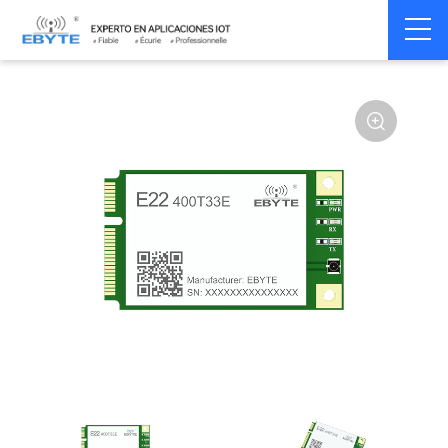
Home
>
Module
>
SPI/SOC/UART
>
SX12**
