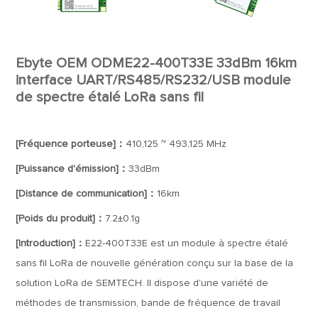
Ebyte OEM ODME22-400T33E 33dBm 16km
interface UART/RS485/RS232/USB module
de spectre étalé LoRa sans fil
[Fréquence porteuse]：
410,125 ~ 493,125 MHz
[Puissance d'émission]：
33dBm
[Distance de communication]：
16km
[Poids du produit]：
7.2±0.1g
[Introduction]：
E22-400T33E est un module à spectre étalé
sans fil LoRa de nouvelle génération conçu sur la base de la
solution LoRa de SEMTECH. Il dispose d'une variété de
méthodes de transmission, bande de fréquence de travail