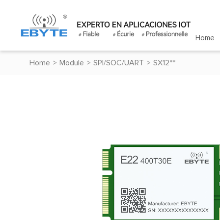
Home
Home
>
Module
>
SPI/SOC/UART
>
SX12**