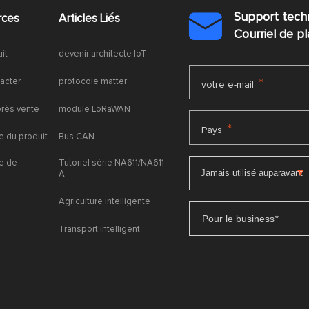
Support tech
rces
Articles Liés

Courriel de 
uit
devenir architecte IoT
acter
protocole matter
*
votre e-mail
près vente
module LoRaWAN
*
Pays
 du produit
Bus CAN
e de
Tutoriel série NA611/NA611-
A
Agriculture intelligente
Pour le business
*
Transport intelligent