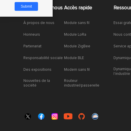
À propos de nous
Accès rapide
Ressou
À propos de nous
Module sans fil
Essai grat
Honneurs
Module LoRa
Nous cont
Partenariat
Module ZigBee
Service a
Responsabilité sociale
Module BLE
Dynamique
Dynamiqu
Des expositions
Modem sans fil
l'industrie
Nouvelles de la
Routeur
société
industriel/passerelle