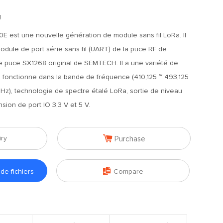
g
 est une nouvelle génération de module sans fil LoRa. Il
odule de port série sans fil (UART) de la puce RF de
puce SX1268 original de SEMTECH. Il a une variété de
 fonctionne dans la bande de fréquence (410,125 ~ 493,125
Hz), technologie de spectre étalé LoRa, sortie de niveau
sion de port IO 3,3 V et 5 V.

iry
Purchase

e fichiers
Compare