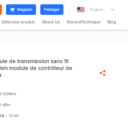
Magasin
Partager
English

Sélection produit
About Us
ServiceTechnique
Blog
 de transmission sans fil

 km module de contrôleur de

a
3.125MHz
0 dBm
on]：
10 km