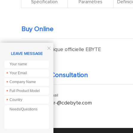
Spécification
Paramètres
Definici
Buy Online

Boutique officielle EBYTE
LEAVE MESSAGE
*
Technical Consultation
*
*
Enquiry Email
*
service-fr-@cdebyte.com