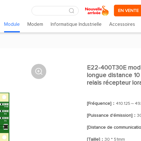
EN VENTE
Module
Modem
Informatique Industrielle
Accessoires
E22-400T30E module

longue distance 10
relais récepteur lor
[Fréquence]：
410.125～49
[Puissance d'émission]：
3
[Distance de communicati
[Taille]：
30 * 51mm