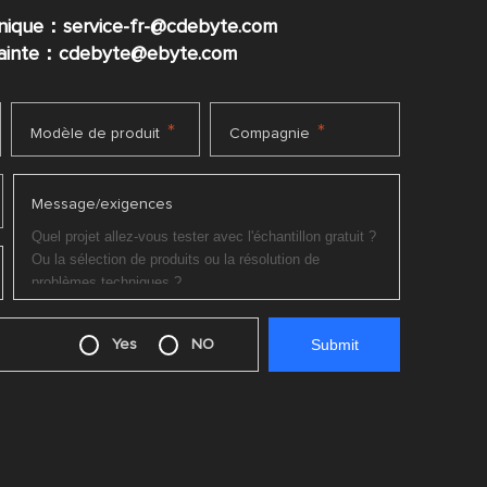
nique：service-fr-@cdebyte.com
plainte：cdebyte
@ebyte.com
*
*
Modèle de produit
Compagnie
Message/exigences
Yes
NO