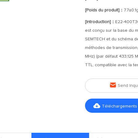
[Poids du produit]：
7.7±0.1
[Introduction]：
E22-400T30E
est conçu sur la base du m
SEMTECH et du schéma de 
méthodes de transmission,
MHz) (par défaut 433,125 M
TTL, compatible avec la ten

Send Inqu

Téléchargements d