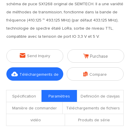
schéma de puce SX1268 original de SEMTECH. Il a une variété
de méthodes de transmission, fonctionne dans la bande de
fréquence (410,125 ~ 493,125 MHz) (par défaut 433,125 MHz),
technologie de spectre étalé LoRa, sortie de niveau TTL,
compatible avec la tension de port IO 3,3 V et 5 V.


Send Inquiry
Purchase


Téléchargements de
Compare
fichiers
Spécification
Paramètres
Definición de clavijas
Manière de commander
Téléchargements de fichiers
vidéo
Produits de série