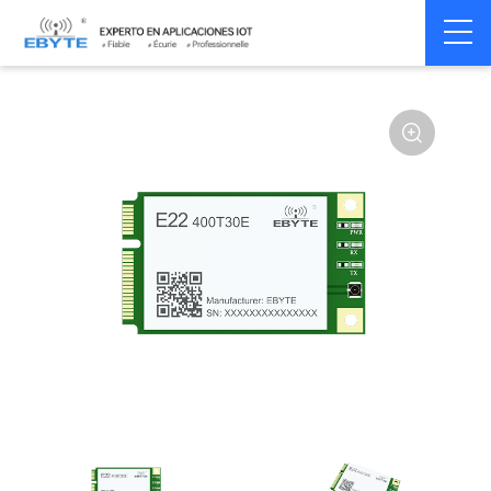
Home
>
Module
>
SPI/SOC/UART
>
SX12**
