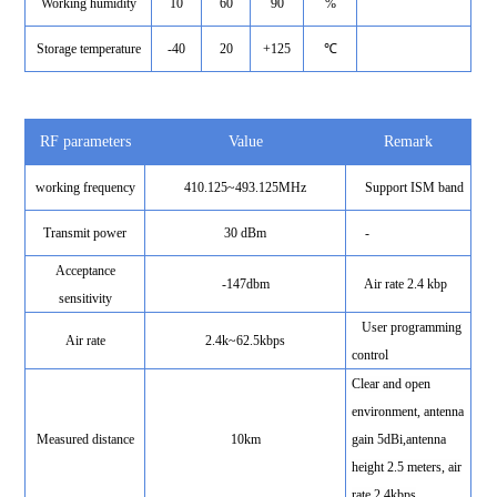
Working humidity
10
60
90
%
Storage temperature
-40
20
+125
℃
RF parameters
Value
Remark
working frequency
410.125~493.125MHz
Support ISM band
Transmit power
30 dBm
-
Acceptance
-147dbm
Air rate 2.4 kbp
sensitivity
User programming
Air rate
2.4k~62.5kbps
control
Clear and open
environment, antenna
Measured distance
10km
gain 5dBi,antenna
height 2.5 meters, air
rate 2.4kbps