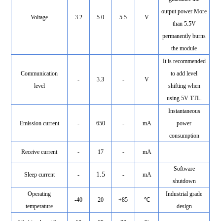
output power More
Voltage
3.2
5.0
5.5
V
than 5.5V
permanently burns
the module
It is recommended
Communication
to add level
-
3.3
-
V
level
shifting when
using 5V TTL.
Instantaneous
Emission current
-
650
-
mA
power
consumption
Receive current
-
17
-
mA
Software
1.5
Sleep current
-
-
mA
shutdown
Operating
Industrial grade
-40
20
+85
℃
temperature
design