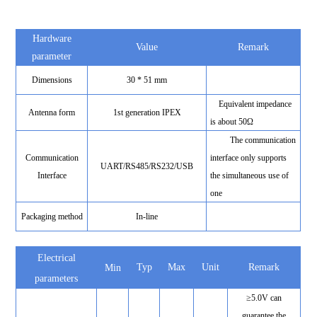
Hardware
Value
Remark
parameter
Dimensions
30 * 51 mm
Equivalent impedance
Antenna form
1st generation IPEX
is about 50Ω
The communication
Communication
interface only supports
UART/RS485/RS232/USB
Interface
the simultaneous use of
one
Packaging method
In-line
Electrical
Typ
Max
Unit
Remark
Min
parameters
≥5.0V can
guarantee the