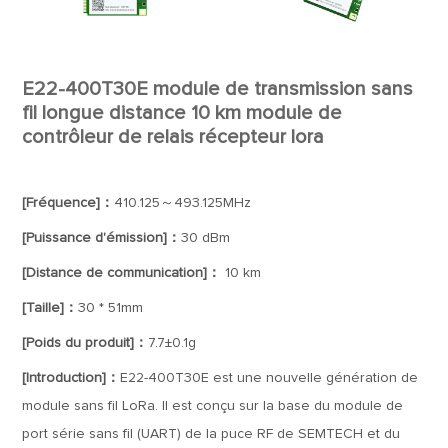
E22-400T30E module de transmission sans
fil longue distance 10 km module de
contrôleur de relais récepteur lora
[Fréquence]：
410.125～493.125MHz
[Puissance d'émission]：
30 dBm
[Distance de communication]：
10 km
[Taille]：
30 * 51mm
[Poids du produit]：
7.7±0.1g
[Introduction]：
E22-400T30E est une nouvelle génération de
module sans fil LoRa. Il est conçu sur la base du module de
port série sans fil (UART) de la puce RF de SEMTECH et du