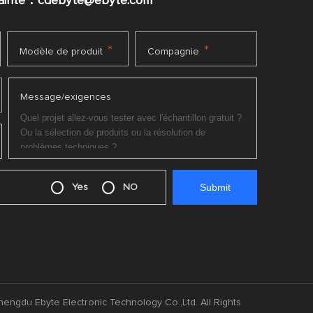
plainte：cdebyte
@ebyte.com
*
*
Modèle de produit
Compagnie
Message/exigences
Yes
NO
engdu Ebyte Electronic Technology Co.,Ltd. All Rights