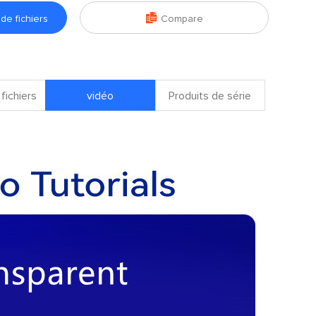

e fichiers
Compare
fichiers
vidéo
Produits de série