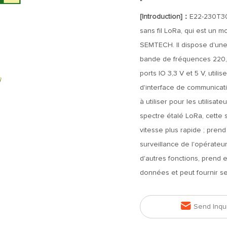
[Introduction]：
E22-230T30
sans fil LoRa, qui est un m
SEMTECH. Il dispose d'une
bande de fréquences 220,1
ports IO 3,3 V et 5 V, utili
d'interface de communicat
à utiliser pour les utilisa
spectre étalé LoRa, cette 
vitesse plus rapide ; prend 
surveillance de l'opérateu
d'autres fonctions, prend 
données et peut fournir s

Send Inqu