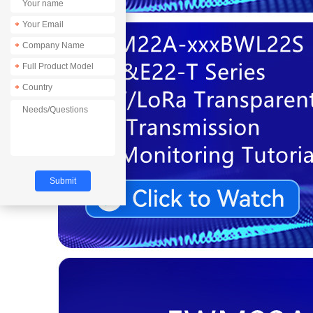
*
*
*
*