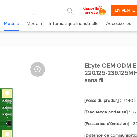
EN VENTE
Module
Modem
Informatique Industrielle
Accessoires
Ebyte OEM ODM E

220.125-236.125MHz
sans fil
[Poids du produit]：
7.2±0.5
[Fréquence porteuse]：
22
[Puissance d'émission]：
3
[Distance de communicati