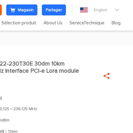
Magasin
Partager
English

Sélection produit
About Us
ServiceTechnique
Blog
22-230T30E 30dm 10km

 interface PCI-e Lora module

g
0,125～236,125 MHz
0dBm
on]：
10km