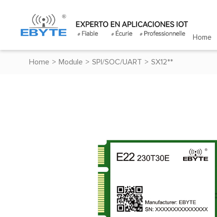
Home
Home
>
Module
>
SPI/SOC/UART
>
SX12**