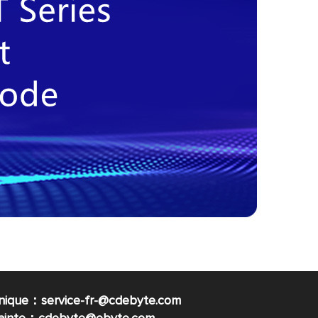
nique：service-fr-@cdebyte.com