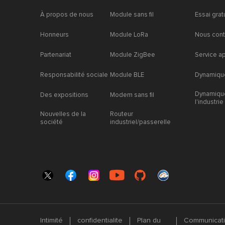
À propos de nous
Module sans fil
Essai grat
Honneurs
Module LoRa
Nous cont
Partenariat
Module ZigBee
Service a
Responsabilité sociale
Module BLE
Dynamique
Dynamiqu
Des expositions
Modem sans fil
l'industrie
Nouvelles de la
Routeur
société
industriel/passerelle
Intimité
confidentialite
Plan du
Communicatio