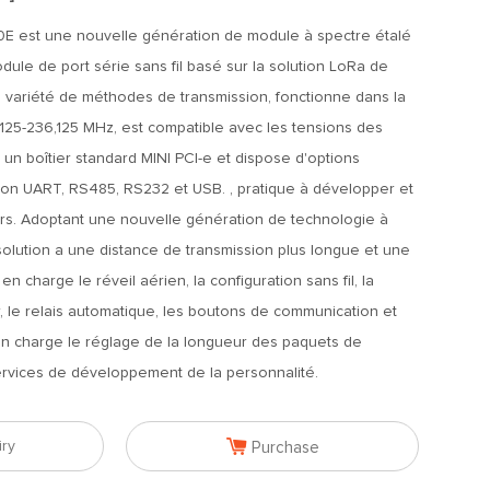
E est une nouvelle génération de module à spectre étalé
odule de port série sans fil basé sur la solution LoRa de
 variété de méthodes de transmission, fonctionne dans la
25-236,125 MHz, est compatible avec les tensions des
se un boîtier standard MINI PCI-e et dispose d'options
ion UART, RS485, RS232 et USB. , pratique à développer et
teurs. Adoptant une nouvelle génération de technologie à
solution a une distance de transmission plus longue et une
en charge le réveil aérien, la configuration sans fil, la
r, le relais automatique, les boutons de communication et
en charge le réglage de la longueur des paquets de
ervices de développement de la personnalité.

iry
Purchase