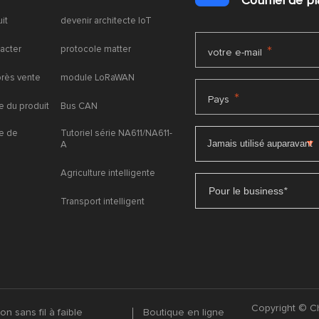
Courriel de 
uit
devenir architecte IoT
acter
protocole matter
*
votre e-mail
près vente
module LoRaWAN
*
Pays
 du produit
Bus CAN
e de
Tutoriel série NA611/NA611-
A
Agriculture intelligente
Pour le business
*
Transport intelligent
Copyright © Ch
n sans fil à faible
Boutique en ligne