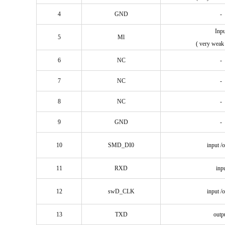
4
GND
-
Inpu
5
Ml
( very weak 
6
NC
-
7
NC
-
8
NC
-
9
GND
-
10
SMD_DI0
input /o
11
RXD
inp
12
swD_CLK
input /o
13
TXD
outp