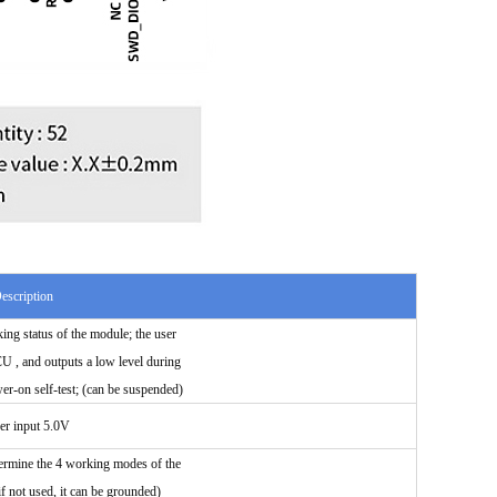
escription
ing status of the module; the user
U , and outputs a low level during
ower-on self-test; (can be suspended)
r input 5.0V
ermine the 4 working modes of the
if not used, it can be grounded)