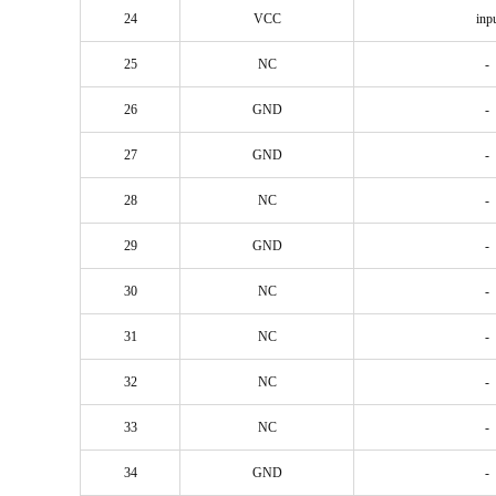
24
VCC
inp
25
NC
-
26
GND
-
27
GND
-
28
NC
-
29
GND
-
30
NC
-
31
NC
-
32
NC
-
33
NC
-
34
GND
-