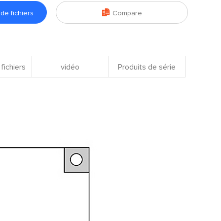

e fichiers
Compare
fichiers
vidéo
Produits de série