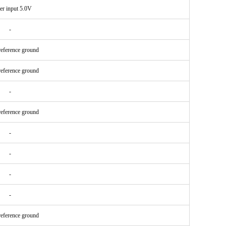
r input 5.0V
-
eference ground
eference ground
-
eference ground
-
-
-
-
eference ground