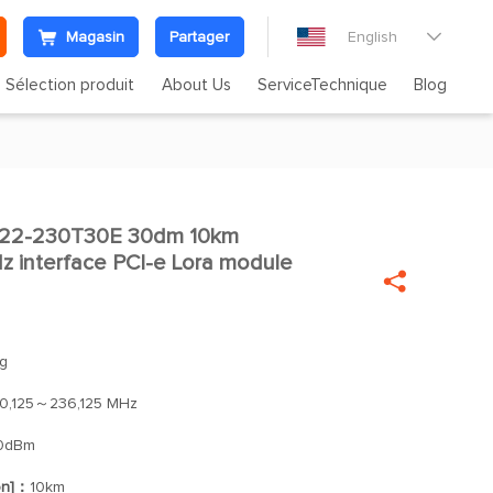
Magasin
Partager
English

Sélection produit
About Us
ServiceTechnique
Blog
22-230T30E 30dm 10km

 interface PCI-e Lora module

g
0,125～236,125 MHz
0dBm
on]：
10km