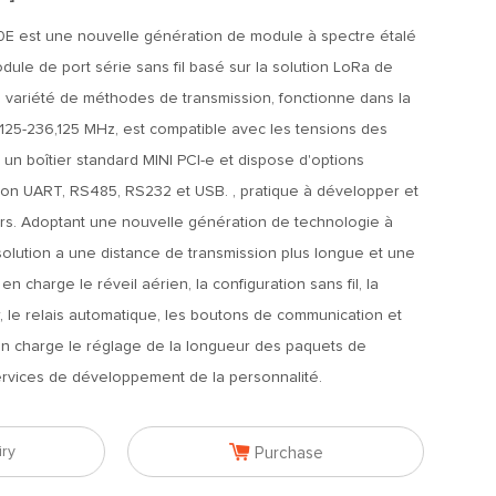
E est une nouvelle génération de module à spectre étalé
odule de port série sans fil basé sur la solution LoRa de
 variété de méthodes de transmission, fonctionne dans la
25-236,125 MHz, est compatible avec les tensions des
se un boîtier standard MINI PCI-e et dispose d'options
ion UART, RS485, RS232 et USB. , pratique à développer et
teurs. Adoptant une nouvelle génération de technologie à
solution a une distance de transmission plus longue et une
en charge le réveil aérien, la configuration sans fil, la
r, le relais automatique, les boutons de communication et
en charge le réglage de la longueur des paquets de
ervices de développement de la personnalité.

iry
Purchase