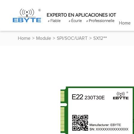
Home
Home
>
Module
>
SPI/SOC/UART
>
SX12**