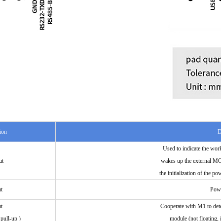
ion
D
Used to indicate the work
ut
wakes up the external MC
the initialization of the p
t
Powe
t
Cooperate with M1 to det
pull-up )
module (not floating, 