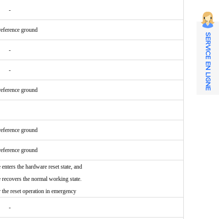
-
eference ground
SERVICE EN LIGNE
-
-
eference ground
eference ground
eference ground
enters the hardware reset state, and
e recovers the normal working state.
r the reset operation in emergency
-