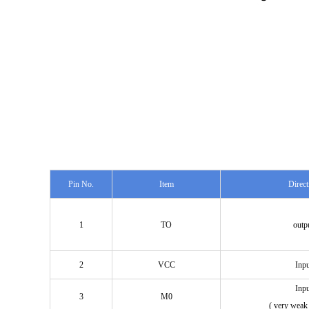
Pin No.
Item
Direct
1
TO
outp
2
VCC
Inpu
Inpu
3
M0
( very weak 