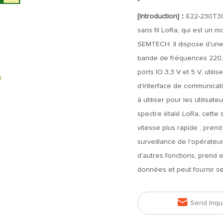
[Introduction]：
E22-230T30
sans fil LoRa, qui est un m
SEMTECH. Il dispose d'une
bande de fréquences 220,1
ports IO 3,3 V et 5 V, utili
d'interface de communicat
à utiliser pour les utilisa
spectre étalé LoRa, cette 
vitesse plus rapide ; prend 
surveillance de l'opérateu
d'autres fonctions, prend 
données et peut fournir s

Send Inqu