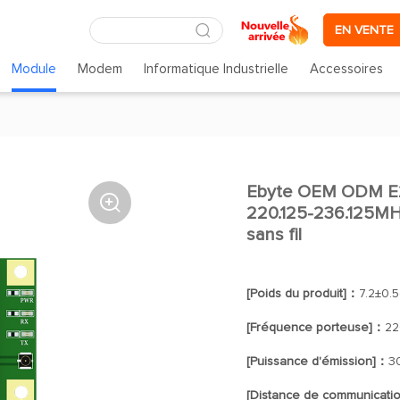
EN VENTE
Module
Modem
Informatique Industrielle
Accessoires
Ebyte OEM ODM E

220.125-236.125MHz
sans fil
[Poids du produit]：
7.2±0.5
[Fréquence porteuse]：
22
[Puissance d'émission]：
3
[Distance de communicati