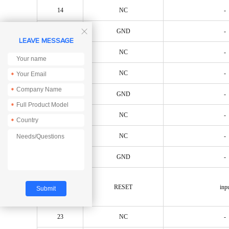
14
NC
-
15
GND
-

LEAVE MESSAGE
16
NC
-
17
NC
-
*
*
18
GND
-
*
19
NC
-
*
20
NC
-
21
GND
-
22
RESET
inp
23
NC
-