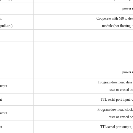
power r
t
Cooperate with M0 to det
pull-up )
module (not floating, 
power r
Program download data i
utput
reset or erased 
ut
TTL serial port input,
Program download clock i
utput
reset or erased 
ut
TTL serial port output