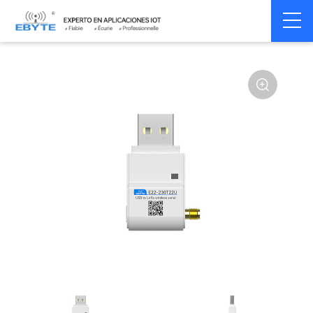
Home
>
Module
>
SPI/SOC/UART
>
SX12**
