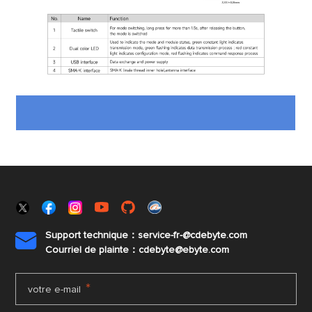
Support technique：service-fr-@cdebyte.com

Courriel de plainte：cdebyte
@ebyte.com
*
votre e-mail