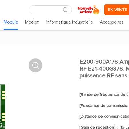
EN VENTE
Module
Modem
Informatique Industrielle
Accessoires
E200-900A17S Ampli

RF E21-400G37S, Mo
puissance RF sans 
[Bande de fréquence de tr
[Puissance de transmissio
[Distance de communicati
[Gain de réception]：
15 d