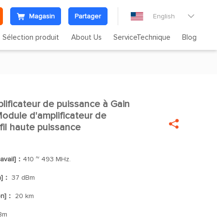
Magasin
Partager
English

Sélection produit
About Us
ServiceTechnique
Blog
ficateur de puissance à Gain

dule d'amplificateur de

fil haute puissance
avail]：
410 ~ 493 MHz.
n]：
37 dBm
on]：
20 km
Bm