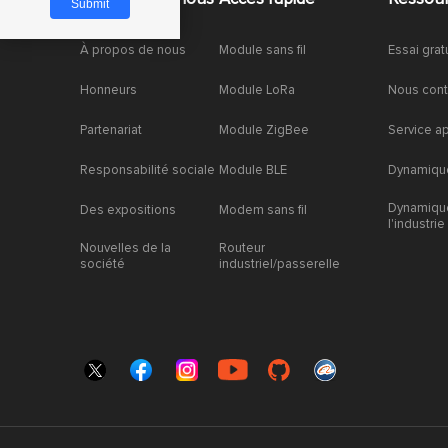
À propos de nous
Module sans fil
Essai grat
Honneurs
Module LoRa
Nous cont
Partenariat
Module ZigBee
Service a
Responsabilité sociale
Module BLE
Dynamique
Dynamiqu
Des expositions
Modem sans fil
l'industrie
Nouvelles de la
Routeur
société
industriel/passerelle