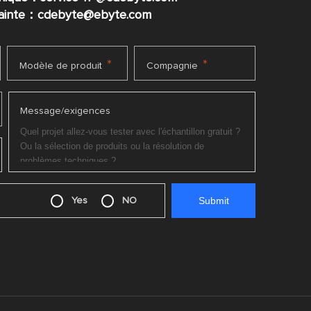
plainte：cdebyte
@ebyte.com
*
*
Modèle de produit
Compagnie
Message/exigences
Yes
NO