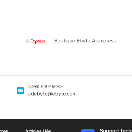
Boutique Ebyte Aliexpress
Complaint Mailbox
cdebyte@ebyte.com
Support tech
rces
Articles Liés