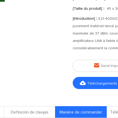
[Taille du produit]：
45 x 3
[Introduction]：
E21-400G37
purement matériel lancé 
maximale de 37 dBm, couv
amplificateur LNA à faible 
considérablement la commun

Send Inqu

Téléchargements d
Definición de clavijas
Manière de commander
Télé