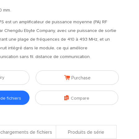
0 mm.
S est un amplificateur de puissance moyenne (PA) RF
par Chengdu Ebyte Company, avec une puissance de sortie
rant une plage de fréquences de 410 à 493 MHz, et un
bruit intégré dans le module, ce qui améliore
ication sans fil. distance de communication.

iry
Purchase

e fichiers
Compare
chargements de fichiers
Produits de série