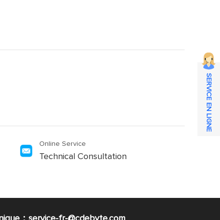
SERVICE EN LIGNE
Online Service
Technical Consultation
nique：service-fr-@cdebyte.com