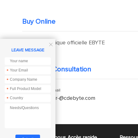
Buy Online
Boutique officielle EBYTE

LEAVE MESSAGE
Technical Consultation
*
*
*
Enquiry Email
service-fr-@cdebyte.com
*
À propos de nous
Accès rapide
Ressou