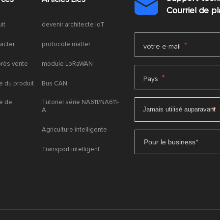

Courriel de 
uit
devenir architecte IoT
acter
protocole matter
*
votre e-mail
près vente
module LoRaWAN
*
Pays
 du produit
Bus CAN
e de
Tutoriel série NA611/NA611-
A
Agriculture intelligente
Pour le business
*
Transport intelligent