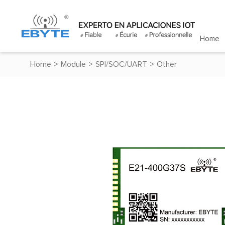
Home
Home
>
Module
>
SPI/SOC/UART
>
Other