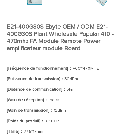
E21-400G30S Ebyte OEM / ODM E21-
400G30S Plant Wholesale Popular 410 -
470mhz PA Module Remote Power
amplificateur module Board
[Fréquence de fonctionnement]：
400~470MHz
[Puissance de transmission]：
30dBm
[Distance de communication]：
5km
[Gain de réception]：
15dBm
[Gain de transmission]：
12dBm
[Poids du produit]：
3.2±0.1g
[Taille]：
27.5*18mm