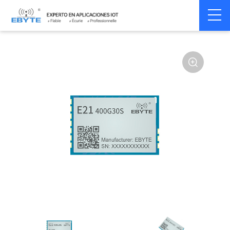
Home
>
Module
>
SPI/SOC/UART
>
Other
