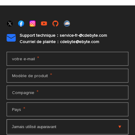
Support technique：service-fr-@cdebyte.com

Courriel de plainte：cdebyte
@ebyte.com
*
votre e-mail
*
Modèle de produit
*
Compagnie
*
Pays