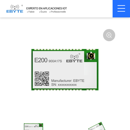
Home
>
Module
>
SPI/SOC/UART
>
Other
