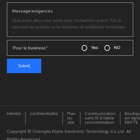
Message/exigences
Pour le business
*
Yes
NO
Intimité
confidentialite
Plan
Communication
Boutiq
du
sans fil à faible
en lign
site
consommation
EBYTE
Copyright © Chengdu Ebyte Electronic Technology Co.,Ltd. All
Rights Reserved.