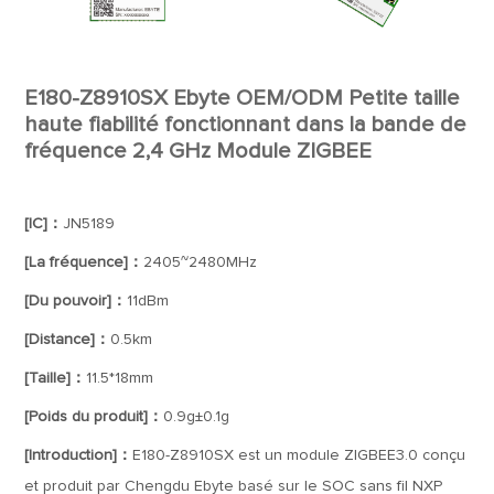
E180-Z8910SX Ebyte OEM/ODM Petite taille
haute fiabilité fonctionnant dans la bande de
fréquence 2,4 GHz Module ZIGBEE
[IC]：
JN5189
[La fréquence]：
2405~2480MHz
[Du pouvoir]：
11dBm
[Distance]：
0.5km
[Taille]：
11.5*18mm
[Poids du produit]：
0.9g±0.1g
[Introduction]：
E180-Z8910SX est un module ZIGBEE3.0 conçu
et produit par Chengdu Ebyte basé sur le SOC sans fil NXP