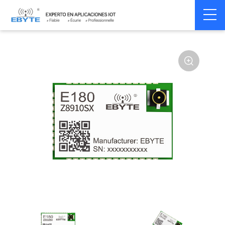
Home
>
Module
>
Zigbee
>
JN5189
