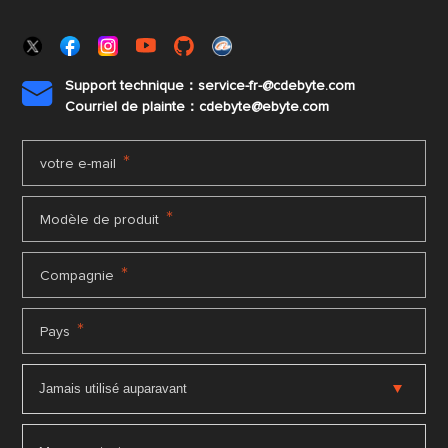
Support technique：service-fr-@cdebyte.com

Courriel de plainte：cdebyte
@ebyte.com
*
votre e-mail
*
Modèle de produit
*
Compagnie
*
Pays