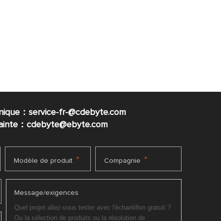
nique：service-fr-@cdebyte.com
plainte：cdebyte
@ebyte.com
*
*
Modèle de produit
Compagnie
Message/exigences