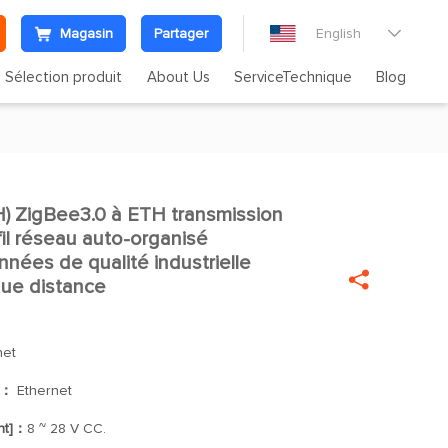
Magasin
Partager
English

Sélection produit
About Us
ServiceTechnique
Blog
 ZigBee3.0 à ETH transmission

il réseau auto-organisé
nées de qualité industrielle

gue distance
net
]：
Ethernet
nt]：
8 ~ 28 V CC.