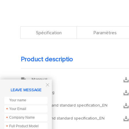
Spécification
Paramètres
Product descriptio


Mannual

LEAVE MESSAGE


E180-Setting


HEX command standard specification_EN
*


*
AT command standard specification_EN
*