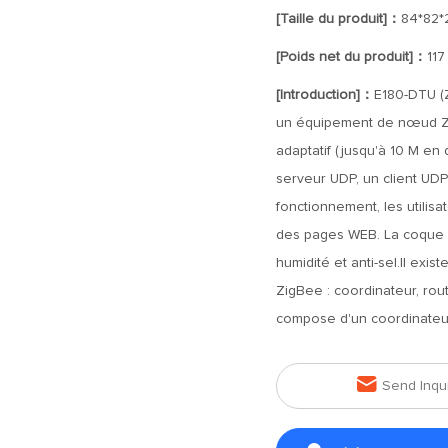
[Taille du produit]：
84*82
[Poids net du produit]：
117
[Introduction]：
E180-DTU (
un équipement de nœud Zi
adaptatif (jusqu'à 10 M en 
serveur UDP, un client UDP
fonctionnement, les utilis
des pages WEB. La coque ad
humidité et anti-sel.Il exi
ZigBee : coordinateur, rou
compose d'un coordinateur 

Send Inqu