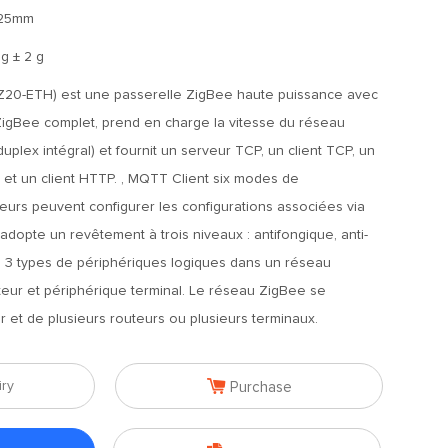
*25mm
 g ± 2 g
Z20-ETH) est une passerelle ZigBee haute puissance avec
gBee complet, prend en charge la vitesse du réseau
duplex intégral) et fournit un serveur TCP, un client TCP, un
 et un client HTTP. , MQTT Client six modes de
ateurs peuvent configurer les configurations associées via
opte un revêtement à trois niveaux : antifongique, anti-
ste 3 types de périphériques logiques dans un réseau
teur et périphérique terminal. Le réseau ZigBee se
et de plusieurs routeurs ou plusieurs terminaux.

iry
Purchase