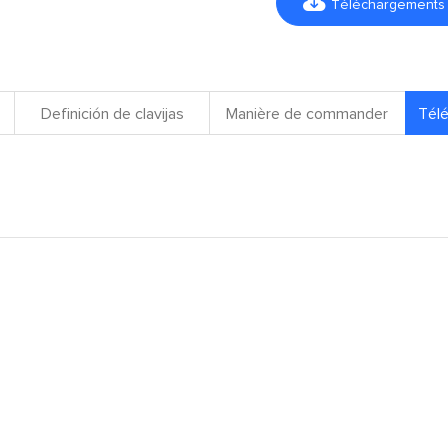

Téléchargements d
Definición de clavijas
Manière de commander
Télé