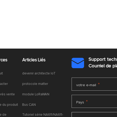
Support tech
rces
Articles Liés

Courriel de 
uit
devenir architecte IoT
acter
protocole matter
*
votre e-mail
près vente
module LoRaWAN
*
Pays
 du produit
Bus CAN
e de
Tutoriel série NA611/NA611-