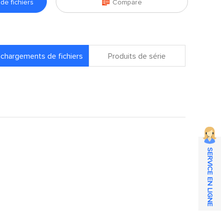

e fichiers
Compare
chargements de fichiers
Produits de série
SERVICE EN LIGNE