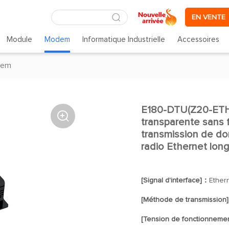
EN VENTE
Module
Modem
Informatique Industrielle
Accessoires
dem
E180-DTU(Z20-ETH)

transparente sans f
transmission de don
radio Ethernet lon
[Signal d'interface]：
Ether
[Méthode de transmission
[Tension de fonctionneme