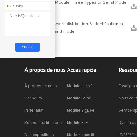
Zigbee3.0 Module Three Types of Serial Mode


*
Switch
Module network distribution & identification in


HEX command mode
À propos de nous
Accès rapide
Ressou
À propos de nous
Module sans fil
Essai grat
Honneurs
Module LoRa
Nous cont
Partenariat
Module ZigBee
Service a
Responsabilité sociale
Module BLE
Dynamique
Dynamiqu
Des expositions
Modem sans fil